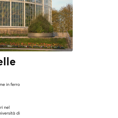
lle
me in ferro
ri nel
iversità di