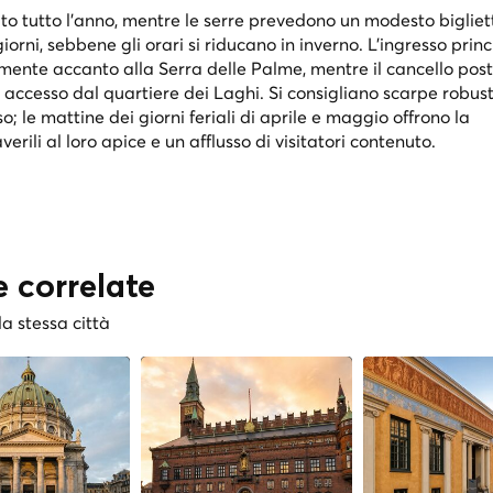
ito tutto l'anno, mentre le serre prevedono un modesto bigliet
 giorni, sebbene gli orari si riducano in inverno. L'ingresso prin
amente accanto alla Serra delle Palme, mentre il cancello post
cesso dal quartiere dei Laghi. Si consigliano scarpe robuste
o; le mattine dei giorni feriali di aprile e maggio offrono la
erili al loro apice e un afflusso di visitatori contenuto.
e correlate
la stessa città