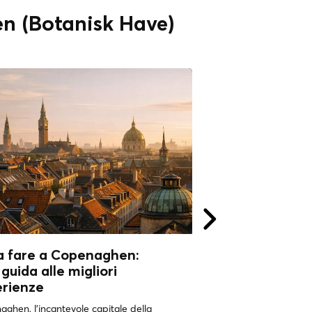
en (Botanisk Have)
a fare a Copenaghen:
Cosa fare a Co
guida alle migliori
Perché visitarla
erienze
UNA DELLE CITTÀ PIÙ 
MONDOCopenaghen, in
ghen, l'incantevole capitale della