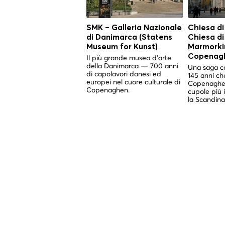
SMK – Galleria Nazionale
Chiesa di
di Danimarca (Statens
Chiesa d
Museum for Kunst)
Marmorkir
Copenag
Il più grande museo d'arte
della Danimarca — 700 anni
Una saga co
di capolavori danesi ed
145 anni ch
europei nel cuore culturale di
Copenaghen
Copenaghen.
cupole più 
la Scandina