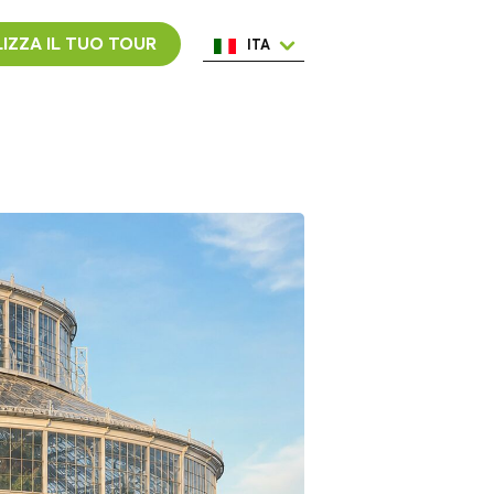
IZZA IL TUO TOUR
ITA
ENG
ESP
NED
POR
FRA