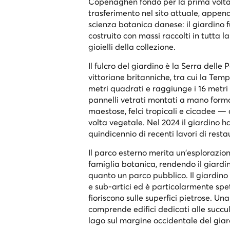
Copenaghen fondò per la prima volta un
trasferimento nel sito attuale, appen
scienza botanica danese: il giardino 
costruito con massi raccolti in tutta 
gioielli della collezione.
Il fulcro del giardino è la Serra delle 
vittoriane britanniche, tra cui la Te
metri quadrati e raggiunge i 16 metri d
pannelli vetrati montati a mano forman
maestose, felci tropicali e cicadee —
volta vegetale. Nel 2024 il giardino h
quindicennio di recenti lavori di restaur
Il parco esterno merita un'esplorazio
famiglia botanica, rendendo il giardi
quanto un parco pubblico. Il giardino 
e sub-artici ed è particolarmente spe
fioriscono sulle superfici pietrose. Un
comprende edifici dedicati alle succul
lago sul margine occidentale del giar