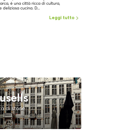
dei luoghi con la più alta
rca, è una città ricca di cultura,
e deliziosa cucina. D...
Leggi tutto
usells
tà di storie