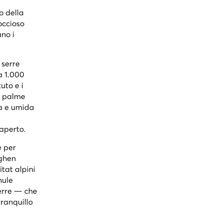
o della
occioso
ano i
 serre
a 1.000
uto e i
o, palme
ta e umida
'aperto.
e per
aghen
tat alpini
mule
serre — che
tranquillo