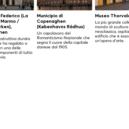
 Federico (La
Municipio di
Museo Thorval
i Marmo /
Copenaghen
La più grande coll
mondo di scultura
ken),
(Københavns Rådhus)
neoclassica, ospita
hen
Un capolavoro del
edificio che è esso
Romanticismo Nazionale che
struttiva durata
un'opera d'arte.
segna il cuore della capitale
e ha regalato a
danese dal 1905.
 una delle
imponenti di tutta
via.