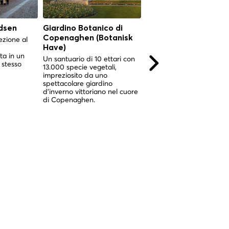
dsen
Giardino Botanico di
Torvehallerne
Copenaghen (Botanisk
Copenhagen
ezione al
Have)
Two gleaming glass halls 
ta in un
Israels Plads where centu
Un santuario di 10 ettari con
 stesso
of Copenhagen market
13.000 specie vegetali,
culture meet world-class
impreziosito da uno
Nordic food.
spettacolare giardino
d'inverno vittoriano nel cuore
di Copenaghen.