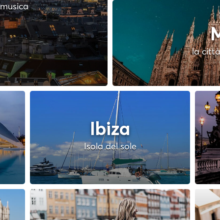
a musica
M
la citt
Ibiza
Isola del sole