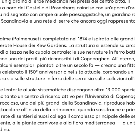
 giardino di erbe medicinali nei pressi del centro città. Il
a a nord del Castello di Rosenborg, coincise con un'epoca d'or
fu ridisegnato con ampie aiuole paesaggistiche, un giardino r
la Scandinavia e una rete di serre che ancora oggi rappresent
Palme (
Palmehuset
), completata nel 1874 e ispirata alle grandi
mperate House dei Kew Gardens. La struttura si estende su circ
i altezza nella cupola centrale; le sue nervature in ferro batt
o uno dei profili più riconoscibili di Copenaghen. All'intern
 alcuni esemplari piantati oltre un secolo fa — creano una fit
a celebrato il 150º anniversario nel sito attuale, coronando un
o sia sulle strutture in ferro delle serre sia sulle collezioni all
ne lenta: le aiuole sistematiche dispongono oltre 13.000 speci
no tanto un centro di ricerca attivo per l'Università di Copen
roccioso, uno dei più grandi della Scandinavia, riproduce habi
ttacolare all'inizio della primavera, quando sassifrache e pri
a rete di sentieri sinuosi collega il complesso principale delle 
ente, alle piante carnivore e alla flora mediterranea — a un 
dino.