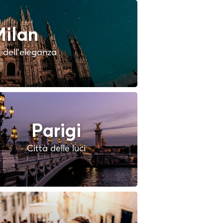
ilan
à dell'eleganza
Parigi
Città delle luci