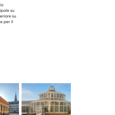
to
cipale su
eriore su
 per il