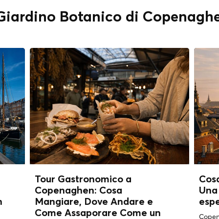
" Giardino Botanico di Copenagh
Tour Gastronomico a
Cos
Copenaghen: Cosa
Una 
n
Mangiare, Dove Andare e
esp
Come Assaporare Come un
Copena