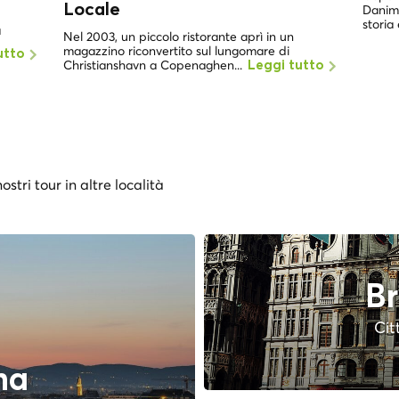
Locale
Danima
storia 
a
Nel 2003, un piccolo ristorante aprì in un
magazzino riconvertito sul lungomare di
utto
Christianshavn a Copenaghen...
Leggi tutto
ostri tour in altre località
Br
Cit
na