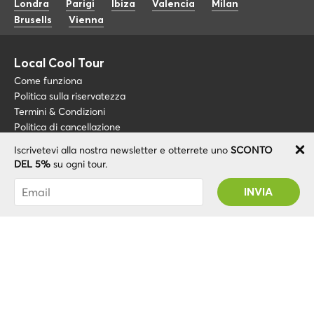
Londra
Parigi
Ibiza
Valencia
Milan
Brusells
Vienna
Local Cool Tour
Come funziona
Politica sulla riservatezza
Termini & Condizioni
Politica di cancellazione
Iscrivetevi alla nostra newsletter e otterrete uno
SCONTO
Blog
+34 675 176 220
DEL 5%
su ogni tour.
Riguardo a noi
info@localcooltour.com
Sei stato abbonato con successo! Riceverai il
FAQ
tuo codice promozionale dopo la convalida del
ITA
Diventa una guida
ENG
tuo account!
ESP
NED
POR
© 2020 Local CoolTour. Tutti i diritti riservati.
FRA