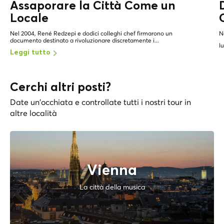
Assaporare la Città Come un
Locale
Nel 2004, René Redzepi e dodici colleghi chef firmarono un
N
documento destinato a rivoluzionare discretamente i...
l
Leggi tutto
Cerchi altri posti?
Date un'occhiata e controllate tutti i nostri tour in
altre località
Vienna
La città della musica