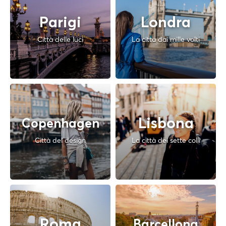
Parigi
Londra
Città delle luci
La città dai mille volti
Lisbona
Copenhagen
Città del design
La città dei sette colli
Roma
Barcellona