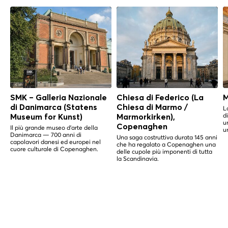
SMK – Galleria Nazionale
Chiesa di Federico (La
M
di Danimarca (Statens
Chiesa di Marmo /
L
d
Museum for Kunst)
Marmorkirken),
u
Copenaghen
Il più grande museo d'arte della
u
Danimarca — 700 anni di
Una saga costruttiva durata 145 anni
capolavori danesi ed europei nel
che ha regalato a Copenaghen una
cuore culturale di Copenaghen.
delle cupole più imponenti di tutta
la Scandinavia.