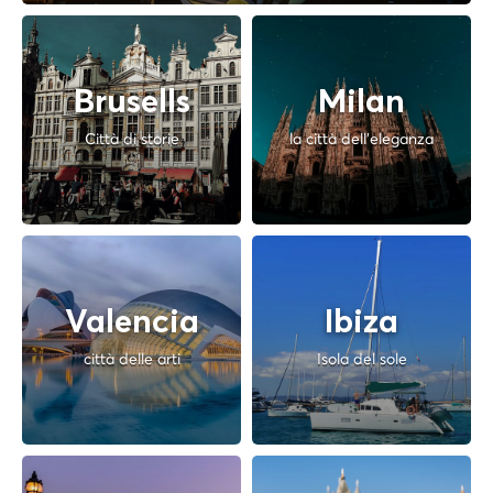
Brusells
Milan
Città di storie
la città dell'eleganza
Valencia
Ibiza
città delle arti
Isola del sole