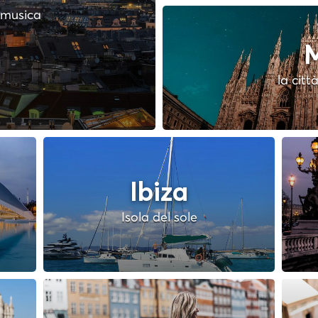
a musica
M
la citt
Ibiza
Isola del sole