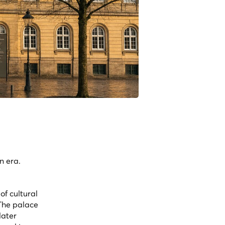
n era.
f cultural
 The palace
later