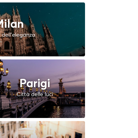
ilan
à dell'eleganza
Parigi
Città delle luci