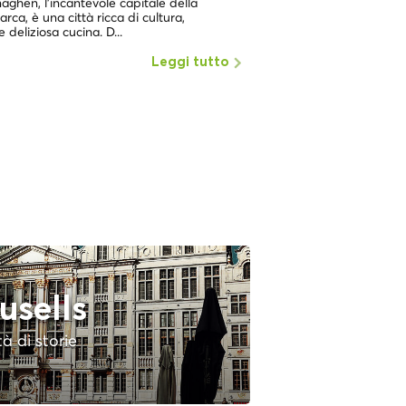
ghen, l'incantevole capitale della
dei luoghi con la più alta
rca, è una città ricca di cultura,
e deliziosa cucina. D...
Leggi tutto
usells
tà di storie