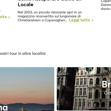
Copena
Locale
Danima
storia 
a
Nel 2003, un piccolo ristorante aprì in un
magazzino riconvertito sul lungomare di
utto
Christianshavn a Copenaghen...
Leggi tutto
ostri tour in altre località
Br
Cit
na