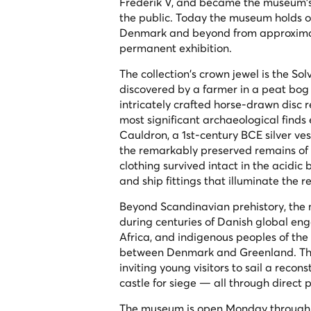
Frederik V, and became the museum's
the public. Today the museum holds ove
Denmark and beyond from approximate
permanent exhibition.
The collection's crown jewel is the S
discovered by a farmer in a peat bog
intricately crafted horse-drawn disc r
most significant archaeological find
Cauldron, a 1st-century BCE silver ves
the remarkably preserved remains of
clothing survived intact in the acidic
and ship fittings that illuminate the
Beyond Scandinavian prehistory, the
during centuries of Danish global eng
Africa, and indigenous peoples of the
between Denmark and Greenland. The
inviting young visitors to sail a reco
castle for siege — all through direct 
The museum is open Monday through Su