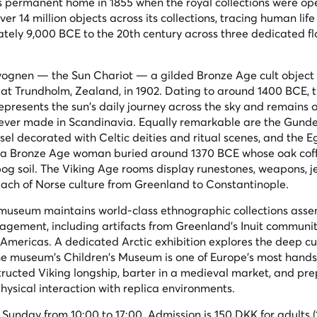
 permanent home in 1855 when the royal collections were op
r 14 million objects across its collections, tracing human life 
ly 9,000 BCE to the 20th century across three dedicated flo
olvognen — the Sun Chariot — a gilded Bronze Age cult object
 at Trundholm, Zealand, in 1902. Dating to around 1400 BCE, 
epresents the sun's daily journey across the sky and remains o
s ever made in Scandinavia. Equally remarkable are the Gund
sel decorated with Celtic deities and ritual scenes, and the Eg
 a Bronze Age woman buried around 1370 BCE whose oak cof
 bog soil. The Viking Age rooms display runestones, weapons, j
 reach of Norse culture from Greenland to Constantinople.
 museum maintains world-class ethnographic collections ass
agement, including artifacts from Greenland's Inuit communit
 Americas. A dedicated Arctic exhibition explores the deep cul
 museum's Children's Museum is one of Europe's most hands
nstructed Viking longship, barter in a medieval market, and pr
physical interaction with replica environments.
nday from 10:00 to 17:00. Admission is 150 DKK for adults 