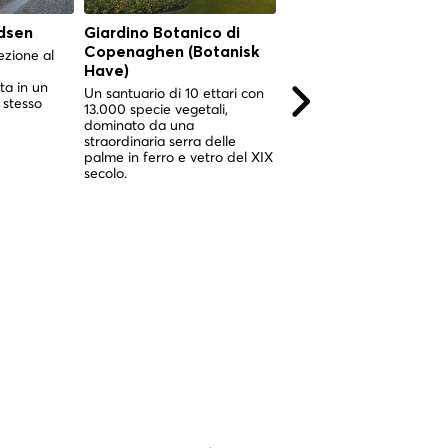
dsen
Giardino Botanico di
Giardino Botanico di
Copenaghen (Botanisk
Copenaghen (Botani
ezione al
Have)
Have)
ta in un
Un santuario di 10 ettari con
Un santuario di 10 ettari 
 stesso
13.000 specie vegetali,
13.000 specie vegetali,
dominato da una
impreziosito da uno
straordinaria serra delle
spettacolare giardino
palme in ferro e vetro del XIX
d'inverno vittoriano nel c
secolo.
di Copenaghen.