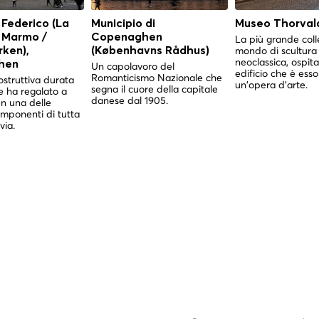
 Federico (La
Municipio di
Museo Thorval
i Marmo /
Copenaghen
La più grande coll
mondo di scultura
ken),
(Københavns Rådhus)
neoclassica, ospita
hen
Un capolavoro del
edificio che è esso
Romanticismo Nazionale che
struttiva durata
un'opera d'arte.
segna il cuore della capitale
e ha regalato a
danese dal 1905.
 una delle
imponenti di tutta
via.