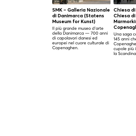
SMK – Galleria Nazionale
Chiesa di
di Danimarca (Statens
Chiesa d
Museum for Kunst)
Marmorkir
Copenag
Il più grande museo d'arte
della Danimarca — 700 anni
Una saga co
di capolavori danesi ed
145 anni ch
europei nel cuore culturale di
Copenaghen
Copenaghen.
cupole più 
la Scandina