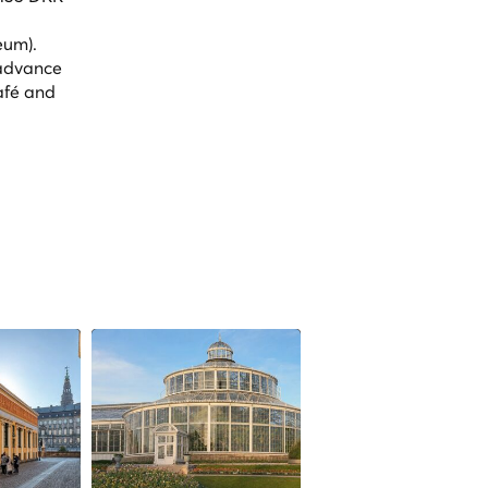
eum).
 advance
afé and