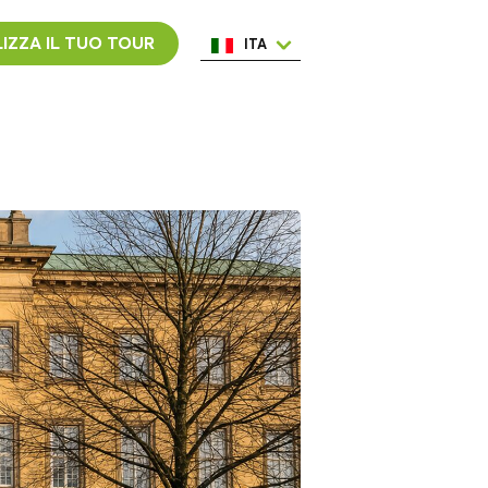
IZZA IL TUO TOUR
ITA
ENG
ESP
NED
POR
FRA