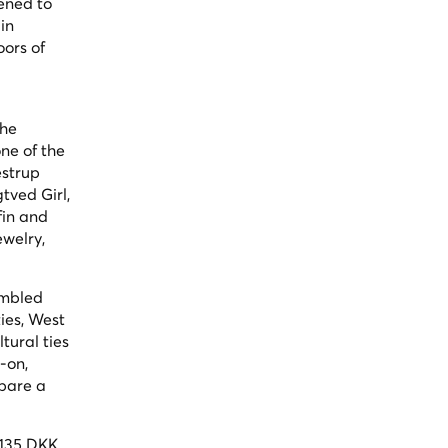
ened to
in
ors of
the
ne of the
estrup
tved Girl,
fin and
ewelry,
embled
ies, West
tural ties
-on,
epare a
(135 DKK