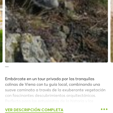
__
Embárcate en un tour privado por las tranquilas
colinas de Viena con tu guía local, combinando una
suave caminata a través de la exuberante vegetación
con fascinantes descubrimientos arquitectónicos.
Perfecto para los entusiastas de la historia y los
amantes de la naturaleza, este tour comienza en la
VER DESCRIPCIÓN COMPLETA
icónica iglesia de Otto Wagner, una obra maestra del