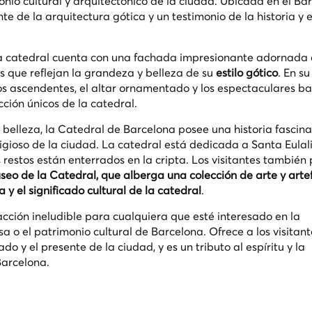
onio cultural y arquitectónico de la ciudad. Ubicada en el Bar
e de la arquitectura gótica y un testimonio de la historia y e
la catedral cuenta con una fachada impresionante adornada
as que reflejan la grandeza y belleza de su
estilo gótico
. En su
cos ascendentes, el altar ornamentado y los espectaculares b
ción únicos de la catedral.
 belleza, la Catedral de Barcelona posee una historia fascin
eligioso de la ciudad. La catedral está dedicada a Santa Eulali
 restos están enterrados en la cripta. Los visitantes también
seo de la Catedral, que alberga una colección de arte y arte
a y el significado cultural de la catedral
.
cción ineludible para cualquiera que esté interesado en la
osa o el patrimonio cultural de Barcelona. Ofrece a los visitan
o y el presente de la ciudad, y es un tributo al espíritu y la
Barcelona.