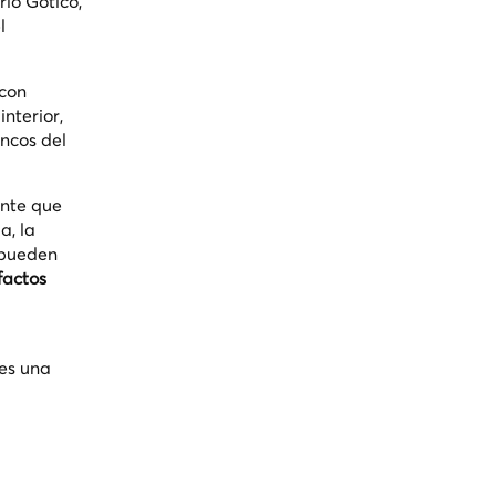
rio Gótico,
l
 con
 interior,
ancos del
ante que
a, la
 pueden
factos
tes una