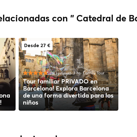
relacionadas con " Catedral de 
Desde 27 €
3 hs
Family Tour
(18 reviews)
Tour familiar PRIVADO en
Barcelona! Explora Barcelona
lona
de una forma divertida para los
!
niños