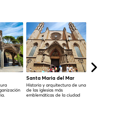
Santa Maria del Mar
Casa Vicens
tura
Historia y arquitectura de una
Explorando la Obra Maes
ganización
de las iglesias más
de la Arquitectura
ia.
emblemáticas de la ciudad
Modernista: Casa Vicens
Barcelona