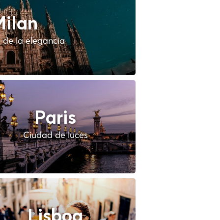
ilan
 de la elegancia
Paris
Ciudad de luces
Lisboa