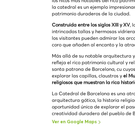
los hitos más notables del rico patrim
la catedral es un ejemplo impresionant
patrimonio duraderos de la ciudad.
Construida entre los siglos XIII y XV
, 
intrincadas tallas y hermosas vidrier
los visitantes pueden admirar los ar
coro que añaden al encanto y la atrac
Más allá de su notable arquitectura y
refleja el rico patrimonio cultural y r
santa patrona de Barcelona, cu cuyos
explorar las capillas, claustros y
el Mu
religiosos que muestran la rica histori
La Catedral de Barcelona es una atra
arquitectura gótica, la historia religi
oportunidad única de explorar el pasad
creatividad duradera del pueblo de 
Ver en Google Maps