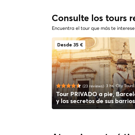
Consulte los tours 
Encuentra el tour que más te interese
Desde 35 €
3 hs
City Tours
(23 reviews)
Tour PRIVADO a pie, Barce
y los secretos de sus barrios