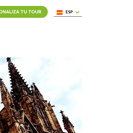
ONALIZA TU TOUR
ESP
ENG
ITA
NED
POR
FRA