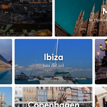
M
la ciudad
Ibiza
Isla del sol
Copenhagen