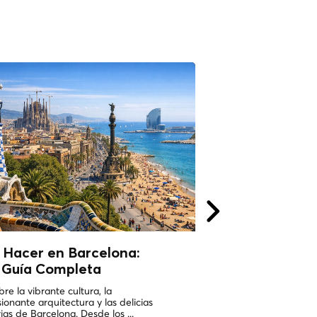
 Hacer en Barcelona:
Mapa de Atracc
 Guía Completa
Barcelona: Nav
Ciudad Vibrant
re la vibrante cultura, la
Facilidad
ionante arquitectura y las delicias
rias de Barcelona. Desde los ...