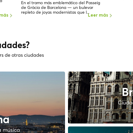
na
En el tramo más emblemático del Passeig
de Gràcia de Barcelona — un bulevar
repleto de joyas modernistas que l...
 más
Leer más
udades?
rs de otras ciudades
Br
Ciudad
na
a música