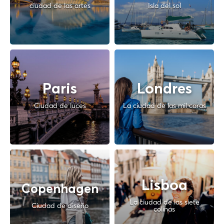
ciudad de las artes
Isla del sol
Paris
Londres
Ciudad de luces
La ciudad de las mil caras
Lisboa
Copenhagen
La ciudad de las siete
Ciudad de diseño
colinas