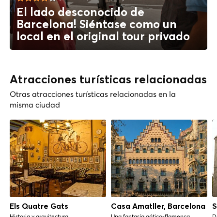
El lado desconocido de
Barcelona! Siéntase como un
local en el original tour privado
Atracciones turísticas relacionadas
Otras atracciones turísticas relacionadas en la
misma ciudad
Els Quatre Gats
Casa Amatller, Barcelona
S
Historia y arquitectura
Una fantasía gótico-flamenca
De