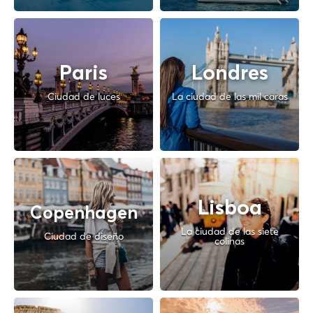
Paris
Londres
Ciudad de luces
La ciudad de las mil caras
Lisboa
Copenhagen
La ciudad de las siete
Ciudad de diseño
colinas