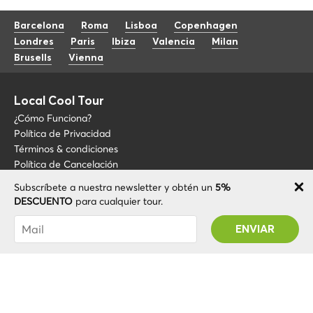
Barcelona
Roma
Lisboa
Copenhagen
Londres
Paris
Ibiza
Valencia
Milan
Brusells
Vienna
Local Cool Tour
¿Cómo Funciona?
Política de Privacidad
Términos & condiciones
Política de Cancelación
Subscríbete a nuestra newsletter y obtén un
5%
Blog
+34 675 176 220
DESCUENTO
para cualquier tour.
Sobre LCT
info@localcooltour.com
Has sido suscrito con éxito! Recibirás tu código
FAQ
de promoción después de validar tu cuenta
ESP
Conviértete en guía
ENG
ITA
NED
POR
© 2020 Local CoolTour. Todos los derechos reservados.
FRA