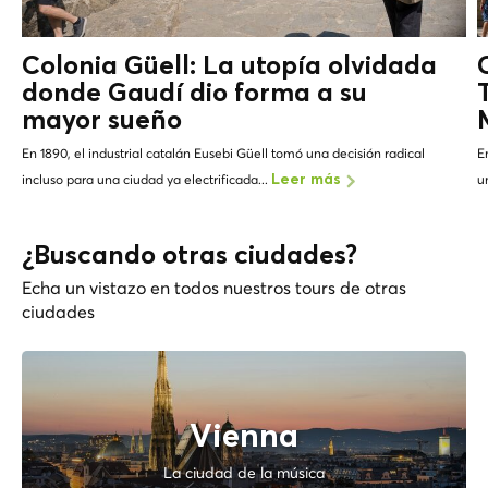
Colonia Güell: La utopía olvidada
donde Gaudí dio forma a su
mayor sueño
En 1890, el industrial catalán Eusebi Güell tomó una decisión radical
E
incluso para una ciudad ya electrificada...
u
Leer más
¿Buscando otras ciudades?
Echa un vistazo en todos nuestros tours de otras
ciudades
Vienna
La ciudad de la música