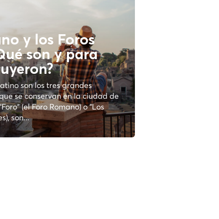
no y los Foros
 Qué son y para
ruyeron?
alatino son los tres grandes
que se conservan en la ciudad de
Foro" (el Foro Romano) o "Los
s), son...