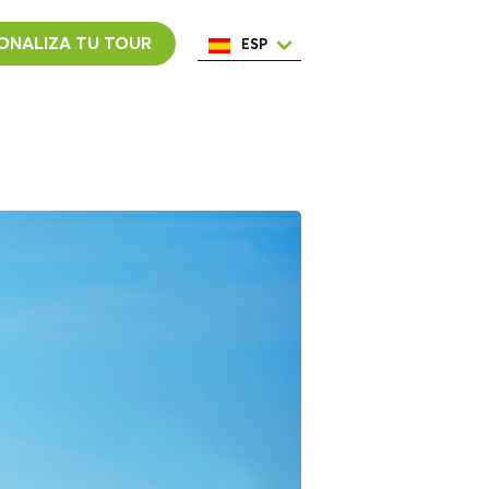
ONALIZA TU TOUR
ESP
ENG
ITA
NED
POR
FRA