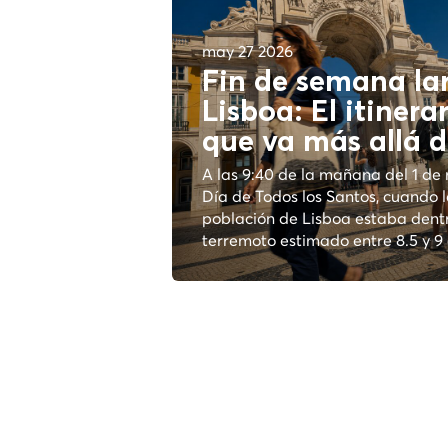
may 27 2026
Fin de semana la
Lisboa: El itinera
que va más allá d
A las 9:40 de la mañana del 1 d
Día de Todos los Santos, cuando 
población de Lisboa estaba dent
terremoto estimado entre 8.5 y 9 e