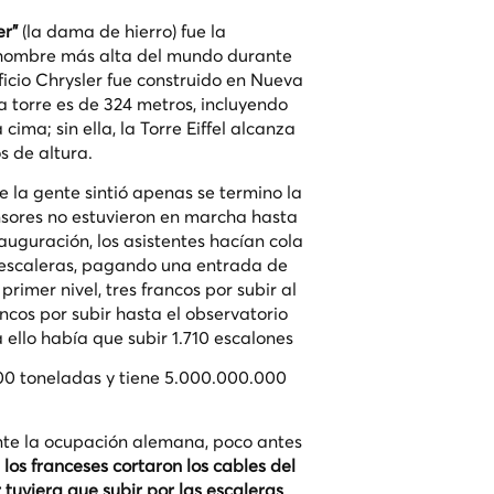
er”
(la dama de hierro) fue la
 hombre más alta del mundo durante
ficio Chrysler fue construido en Nueva
la torre es de 324 metros, incluyendo
cima; sin ella, la Torre Eiffel alcanza
s de altura.
e la gente sintió apenas se termino la
nsores no estuvieron en marcha hasta
auguración, los asistentes hacían cola
s escaleras, pagando una entrada de
 primer nivel, tres francos por subir al
ncos por subir hasta el observatorio
 ello había que subir 1.710 escalones
000 toneladas y tiene 5.000.000.000
nte la ocupación alemana, poco antes
,
los franceses cortaron los cables del
 tuviera que subir por las escaleras
.