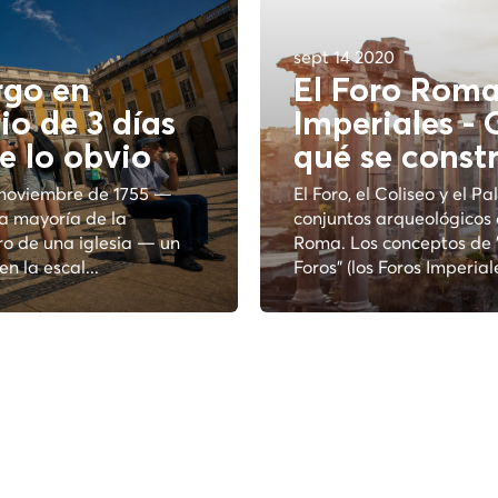
sept 14 2020
rgo en
El Foro Roma
rio de 3 días
Imperiales -
e lo
obvio
qué se const
e noviembre de 1755 —
El Foro, el Coliseo y el P
la mayoría de la
conjuntos arqueológicos 
ro de una iglesia — un
Roma. Los conceptos de "
n la escal...
Foros" (los Foros Imperiale