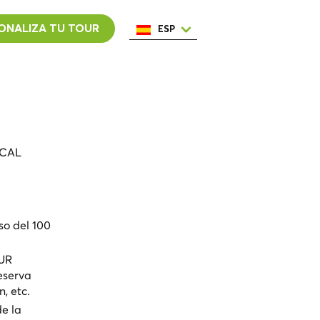
ONALIZA TU TOUR
ESP
ENG
ITA
NED
POR
FRA
OCAL
so del 100
OUR
eserva
, etc.
e la