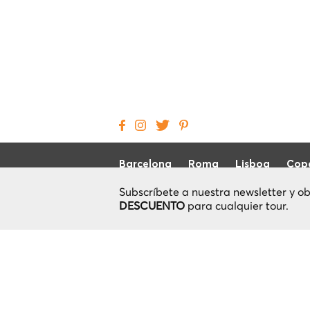
Barcelona
Roma
Lisboa
Cop
Subscríbete a nuestra newsletter y o
DESCUENTO
para cualquier tour.
Local Cool Tour
¿Cómo Funciona?
Política de Privacidad
Términos & condiciones
Política de Cancelación