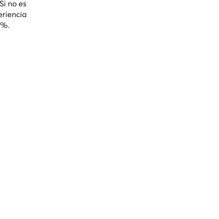
Si no es
eriencia
0%.