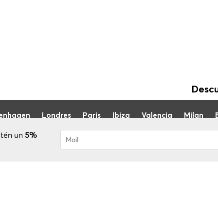
Descu
enhagen
Londres
Paris
Ibiza
Valencia
Milan
btén un
5%
Has sido suscrito con éxito! Recibirás
validar tu cuenta
Blog
Sobre LCT
FAQ
Conviértete en guía