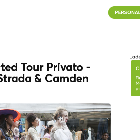
PERSONAL
Lade
ed Tour Privato -
C
i Strada & Camden
Fi
Ma
po