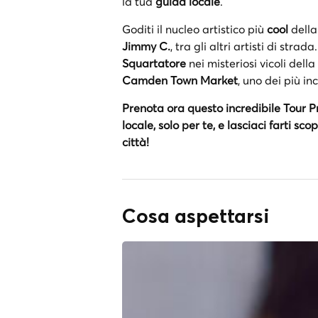
la tua
guida locale
.
Goditi il nucleo artistico più
cool
della 
Jimmy C.
, tra gli altri artisti di strad
Squartatore
nei misteriosi vicoli della
Camden Town Market
, uno dei più in
Prenota ora questo incredibile Tour P
locale, solo per te, e lasciaci farti sc
città!
Cosa aspettarsi