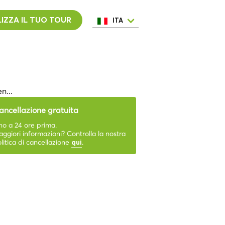
IZZA IL TUO TOUR
ITA
ENG
ESP
NED
POR
FRA
n...
ancellazione gratuita
no a 24 ore prima.
ggiori informazioni? Controlla la nostra
litica di cancellazione
.
qui