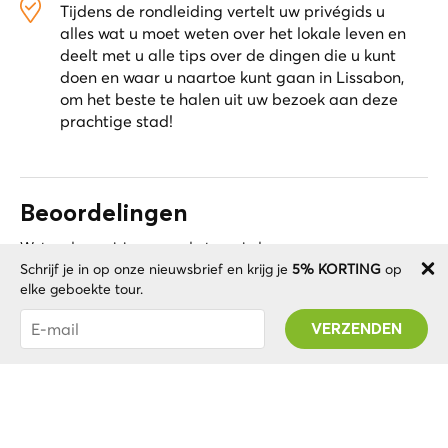
plein leidt.
stad, met zijn vrijmetselaarssymboliek, het
Tijdens de rondleiding vertelt uw privégids u
uitzicht op de rivier de Tejo en de 'Cais das
alles wat u moet weten over het lokale leven en
Colunas', de oude voetgangersbrug voor
deelt met u alle tips over de dingen die u kunt
koningen en presidenten.
doen en waar u naartoe kunt gaan in Lissabon,
om het beste te halen uit uw bezoek aan deze
prachtige stad!
Beoordelingen
Wat andere reizigers van de tour vinden
Schrijf je in op onze nieuwsbrief en krijg je
5% KORTING
op
elke geboekte tour.
Miguel N
Je bent succesvol geabonneerd! U ontvangt uw
Promo code na validatie van uw account!
Great tour
Our guide was excellent. She seemed to love what she
does. She made us enjoyed this activity a lot. We had a
very good time.