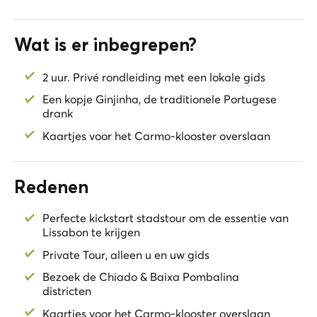
eeuw.
Probeer de
Ginja
, de meest populaire drank in
Portugal
Wat is er inbegrepen?
in een van de meest traditionele plaatsen in de stad.
Bezoek de
kerk van Sao Domingos
, het Nationaal
2 uur. Privé rondleiding met een lokale gids
Monument dat heeft moeten herstellen van talrijke
natuurrampen. Wandel langs de elegante
Een kopje Ginjinha, de traditionele Portugese
Rua Augusta
drank
naar de prachtige boog die leidt naar het
Plaça do
Comercio
, de ingang van de stad, waar u kunt
Kaartjes voor het Carmo-klooster overslaan
ontspannen en genieten van het uitzicht op de
Tejo
rivier
.
Redenen
Word snel verliefd op Lissabon onder begeleiding van
uw lokale gids. Krijg alle tips die u nodig heeft om het
Perfecte kickstart stadstour om de essentie van
beste uit deze prachtige stad te halen
Lissabon te krijgen
Private Tour, alleen u en uw gids
Bezoek de Chiado & Baixa Pombalina
districten
Kaartjes voor het Carmo-klooster overslaan