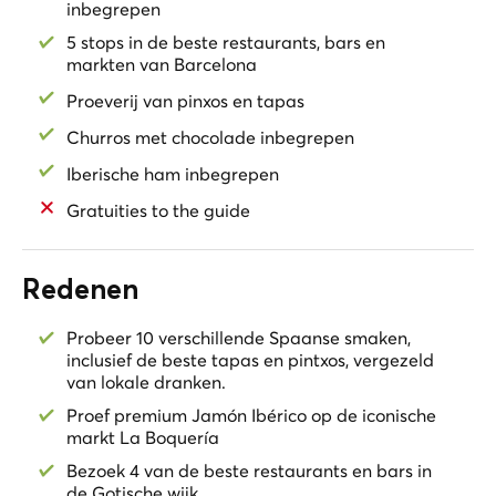
inbegrepen
*De Boqueria-markt is op zondag gesloten, dus we
5 stops in de beste restaurants, bars en
zullen de extra tijd aan een van de andere stops
markten van Barcelona
besteden.
Proeverij van pinxos en tapas
*Vegetarische opties / Kindvriendelijk / Non-
Churros met chocolade inbegrepen
alcoholische opties
Iberische ham inbegrepen
Gratuities to the guide
Redenen
Probeer 10 verschillende Spaanse smaken,
inclusief de beste tapas en pintxos, vergezeld
van lokale dranken.
Proef premium Jamón Ibérico op de iconische
markt La Boquería
Bezoek 4 van de beste restaurants en bars in
de Gotische wijk