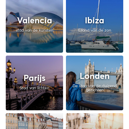
Valencia
Ibiza
stad van de kunsten
Eiland van de zon
Londen
Parijs
De stad van de duizend
Stad van lichten
gezichten