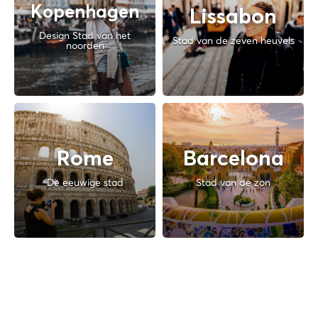
Kopenhagen
Lissabon
Design Stad van het
Stad van de zeven heuvels
noorden
Rome
Barcelona
De eeuwige stad
Stad van de zon