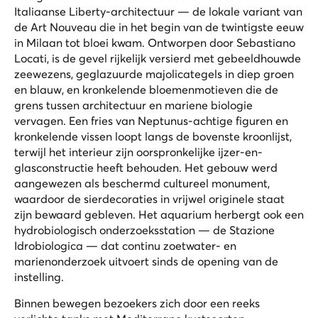
Italiaanse Liberty-architectuur — de lokale variant van
de Art Nouveau die in het begin van de twintigste eeuw
in Milaan tot bloei kwam. Ontworpen door Sebastiano
Locati, is de gevel rijkelijk versierd met gebeeldhouwde
zeewezens, geglazuurde majolicategels in diep groen
en blauw, en kronkelende bloemenmotieven die de
grens tussen architectuur en mariene biologie
vervagen. Een fries van Neptunus-achtige figuren en
kronkelende vissen loopt langs de bovenste kroonlijst,
terwijl het interieur zijn oorspronkelijke ijzer-en-
glasconstructie heeft behouden. Het gebouw werd
aangewezen als beschermd cultureel monument,
waardoor de sierdecoraties in vrijwel originele staat
zijn bewaard gebleven. Het aquarium herbergt ook een
hydrobiologisch onderzoeksstation — de Stazione
Idrobiologica — dat continu zoetwater- en
marienonderzoek uitvoert sinds de opening van de
instelling.
Binnen bewegen bezoekers zich door een reeks