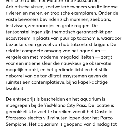
verlichte tanks met Mediterrane kustsoorten,
Adriatische vissen, zoetwaterbewoners van Italiaanse
rivieren en meren, en tropische exemplaren. Onder de
vaste bewoners bevinden zich murenen, zeebaars,
inktvissen, zeepaardjes en grote roggen. De
tentoonstellingen zijn thematisch gerangschikt per
ecosysteem in plaats van puur op taxonomie, waardoor
bezoekers een gevoel van habitatcontext krijgen. De
relatief compacte omvang van het aquarium —
vergeleken met moderne megafaciliteiten — zorgt
voor een intieme sfeer die nauwkeurige observatie
mogelijk maakt, en het gedimde licht en het stille
geborrel van de tankfiltratiessystemen geven de
ruimtes een contemplatieve, bijna kapel-achtige
kwaliteit.
De entreeprijs is bescheiden en het aquarium is
inbegrepen bij de YesMilano City Pass. De locatie is
gemakkelijk te voet te bereiken vanuit het Castello
Sforzesco, slechts vijf minuten lopen door het Parco
Sempione. Het aquarium is geopend van dinsdag tot