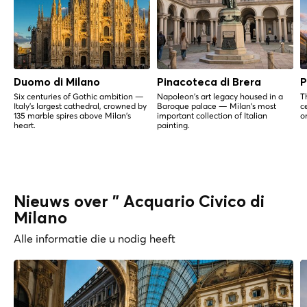
Duomo di Milano
Pinacoteca di Brera
P
Six centuries of Gothic ambition —
Napoleon's art legacy housed in a
T
Italy's largest cathedral, crowned by
Baroque palace — Milan's most
c
135 marble spires above Milan's
important collection of Italian
o
heart.
painting.
Nieuws over " Acquario Civico di
Milano
Alle informatie die u nodig heeft