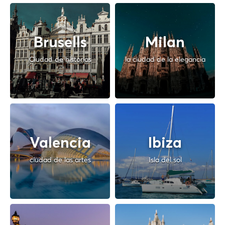
Brusells
Milan
Ciudad de historias
la ciudad de la elegancia
Valencia
Ibiza
ciudad de las artes
Isla del sol