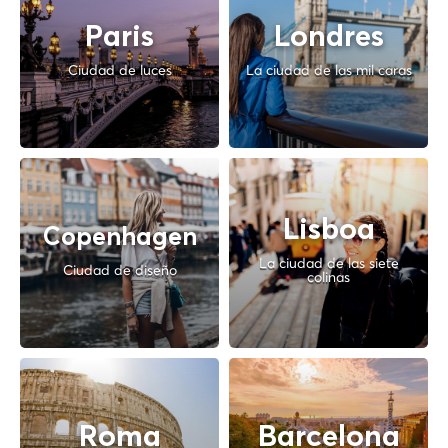
Paris
Londres
Ciudad de luces
La ciudad de las mil caras
Lisboa
Copenhagen
La ciudad de las siete
Ciudad de diseño
colinas
Roma
Barcelona