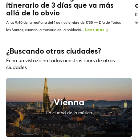
itinerario de 3 días que va más
allá de lo
obvio
D
g
A las 9:40 de la mañana del 1 de noviembre de 1755 — Día de Todos
los Santos, cuando la mayoría de la població...
Leer más
¿Buscando otras ciudades?
Echa un vistazo en todos nuestros tours de otras
ciudades
Vienna
La ciudad de la música