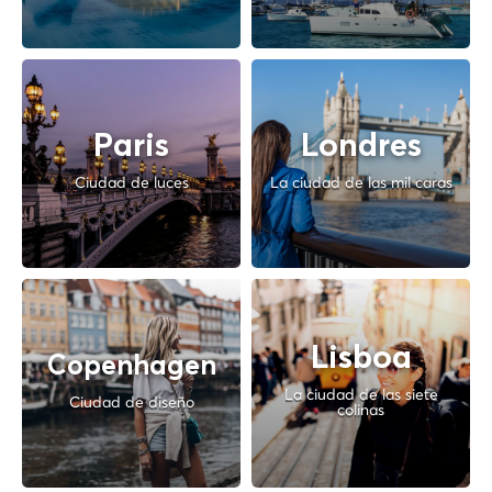
Paris
Londres
Ciudad de luces
La ciudad de las mil caras
Lisboa
Copenhagen
La ciudad de las siete
Ciudad de diseño
colinas