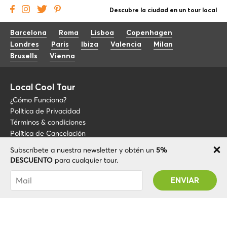
Descubre la ciudad en un tour local
Barcelona
Roma
Lisboa
Copenhagen
Londres
Paris
Ibiza
Valencia
Milan
Brusells
Vienna
Local Cool Tour
¿Cómo Funciona?
Política de Privacidad
Términos & condiciones
Política de Cancelación
Subscríbete a nuestra newsletter y obtén un
5%
Blog
+34 675 176 220
DESCUENTO
para cualquier tour.
Sobre LCT
info@localcooltour.com
Has sido suscrito con éxito! Recibirás tu código
FAQ
de promoción después de validar tu cuenta
ESP
Conviértete en guía
ENG
ITA
NED
POR