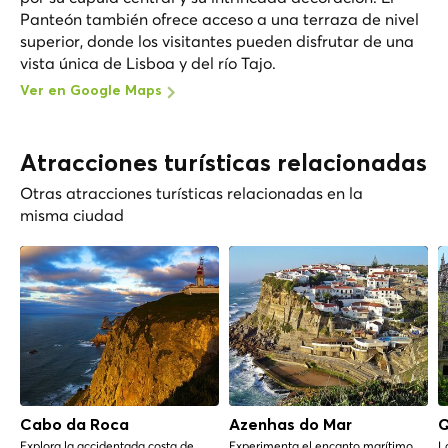
Panteón también ofrece acceso a una terraza de nivel
superior, donde los visitantes pueden disfrutar de una
vista única de Lisboa y del río Tajo.
Ver en Google Maps
Atracciones turísticas relacionadas
Otras atracciones turísticas relacionadas en la
misma ciudad
Cabo da Roca
Azenhas do Mar
Q
Explora la accidentada costa de
Experimenta el encanto marítimo
L