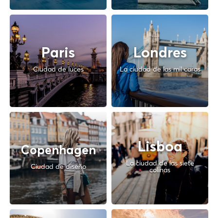
Paris
Londres
Ciudad de luces
La ciudad de las mil caras
Lisboa
Copenhagen
La ciudad de las siete
Ciudad de diseño
colinas