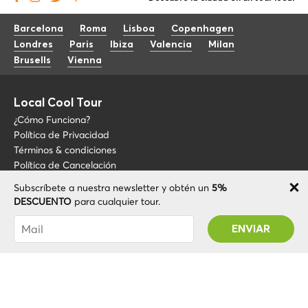
Barcelona
Roma
Lisboa
Copenhagen
Londres
Paris
Ibiza
Valencia
Milan
Brusells
Vienna
Local Cool Tour
¿Cómo Funciona?
Política de Privacidad
Términos & condiciones
Política de Cancelación
Subscríbete a nuestra newsletter y obtén un
5%
Blog
+34 675 176 220
DESCUENTO
para cualquier tour.
Sobre LCT
info@localcooltour.com
Has sido suscrito con éxito! Recibirás tu código
FAQ
de promoción después de validar tu cuenta
ESP
Conviértete en guía
ENG
ITA
NED
POR
© 2020 Local CoolTour. Todos los derechos reservados.
FRA