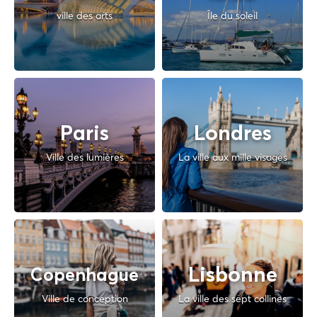
ville des arts
Île du soleil
Paris
Londres
Ville des lumières
La ville aux mille visages
Lisbonne
Copenhague
Ville de conception
La ville des sept collines