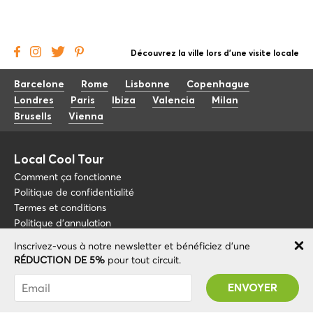
Découvrez la ville lors d'une visite locale
Barcelone
Rome
Lisbonne
Copenhague
Londres
Paris
Ibiza
Valencia
Milan
Brusells
Vienna
Local Cool Tour
Comment ça fonctionne
Politique de confidentialité
Termes et conditions
Politique d'annulation
Inscrivez-vous à notre newsletter et bénéficiez d'une
Blog
+34 675 176 220
RÉDUCTION DE 5%
pour tout circuit.
À propos de nous
info@localcooltour.com
Vous avez été abonné avec succès ! Vous
FAQ
recevrez votre code promotionnel après avoir
FRA
Devenez guide
ENG
validé votre compte !