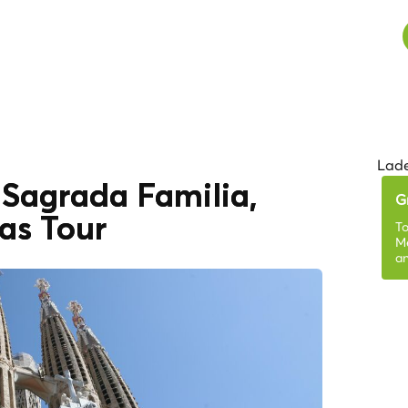
Lade
 Sagrada Familia,
G
as Tour
To
Me
a