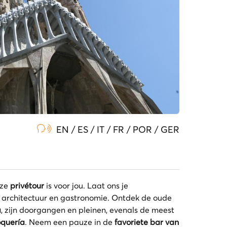
Sc
5
EN / ES / IT / FR / POR / GER
eze
privétour
is voor jou. Laat ons je
 architectuur en gastronomie. Ontdek de oude
a
, zijn doorgangen en pleinen, evenals de meest
oquería
. Neem een pauze in de
favoriete bar van