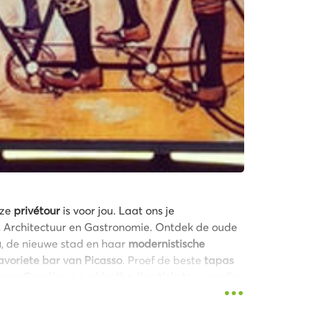
eze
privétour
is voor jou. Laat ons je
 Architectuur en Gastronomie. Ontdek de oude
a
, de nieuwe stad en haar
modernistische
avoriete bar van Picasso
. Proef de beste
tapas
 van Gaudí
met je
skip-the-line tickets
en
audio-