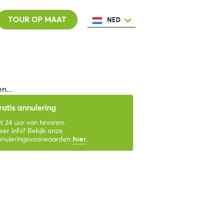
TOUR OP MAAT
NED
ENG
ESP
ITA
POR
FRA
n...
ratis annulering
t 24 uur van tevoren.
er info? Bekijk onze
nnuleringsvoorwaarden
.
hier