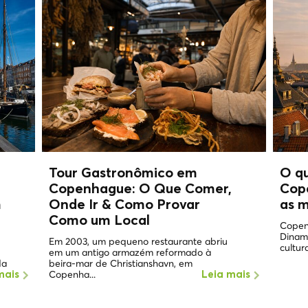
Tour Gastronômico em
O q
Copenhague: O Que Comer,
Cop
m
Onde Ir & Como Provar
as m
Como um
Local
Copen
Dinam
Em 2003, um pequeno restaurante abriu
cultura
em um antigo armazém reformado à
da
beira-mar de Christianshavn, em
Copenha...
mais
Leia mais