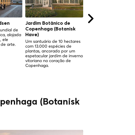
dsen
Jardim Botânico de
Torvehallerne
Copenhaga (Botanisk
Copenhagen
undial de
ica, alojada
Have)
Two gleaming glass halls 
, ele
Israels Plads where centu
Um santuário de 10 hectares
de arte.
of Copenhagen market
com 13.000 espécies de
culture meet world-class
plantas, ancorado por um
Nordic food.
espetacular jardim de inverno
vitoriano no coração de
Copenhaga.
openhaga (Botanisk