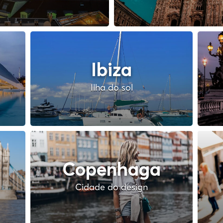
Ibiza
Ilha do sol
Copenhaga
Cidade do design