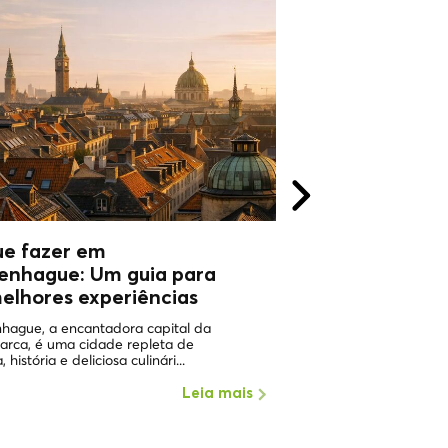
ue fazer em
WHY VISIT
enhague: Um guia para
COPHENAGHU
elhores experiências
ONE OF THE HAPPIEST 
WORLD Copenhagen in 
hague, a encantadora capital da
the places with the highe
arca, é uma cidade repleta de
, história e deliciosa culinári...
Leia mais