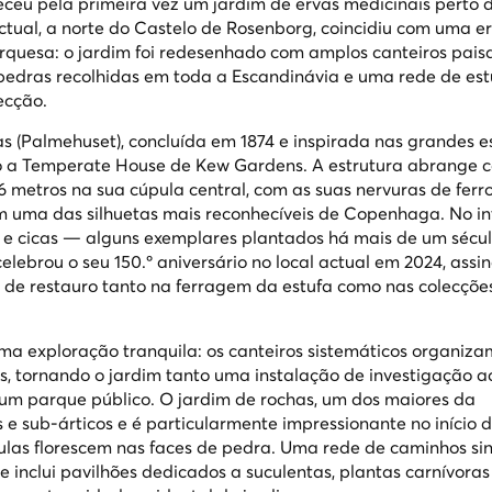
eu pela primeira vez um jardim de ervas medicinais perto d
tual, a norte do Castelo de Rosenborg, coincidiu com uma e
quesa: o jardim foi redesenhado com amplos canteiros paisa
pedras recolhidas em toda a Escandinávia e uma rede de est
ecção.
s (
Palmehuset
), concluída em 1874 e inspirada nas grandes e
do a Temperate House de Kew Gardens. A estrutura abrange 
 metros na sua cúpula central, com as suas nervuras de ferro
 uma das silhuetas mais reconhecíveis de Copenhaga. No int
is e cicas — alguns exemplares plantados há mais de um sécu
lebrou o seu 150.º aniversário no local actual em 2024, assi
 de restauro tanto na ferragem da estufa como nas colecçõe
ma exploração tranquila: os canteiros sistemáticos organiza
as, tornando o jardim tanto uma instalação de investigação a
m parque público. O jardim de rochas, um dos maiores da
s e sub-árticos e é particularmente impressionante no início 
ulas florescem nas faces de pedra. Uma rede de caminhos sin
 inclui pavilhões dedicados a suculentas, plantas carnívoras 