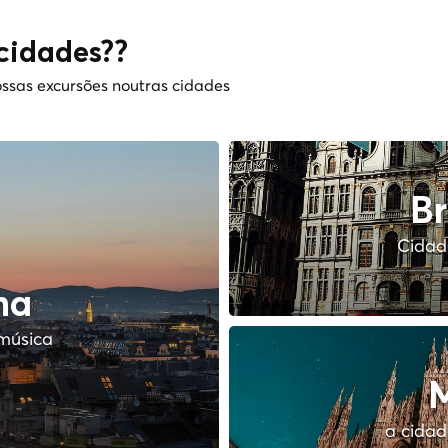
cidades??
ssas excursões noutras cidades
Br
Cidade
na
música
M
a cidad