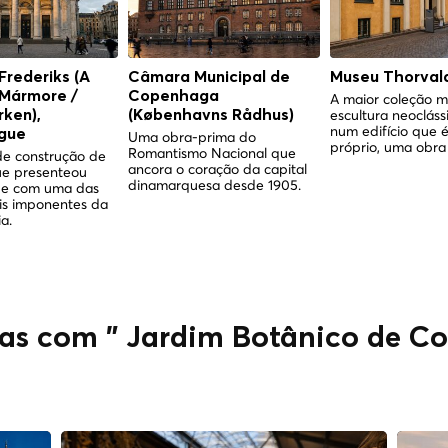
 Frederiks (A
Câmara Municipal de
Museu Thorval
 Mármore /
Copenhaga
A maior coleção m
escultura neocláss
ken),
(Københavns Rådhus)
num edifício que é
gue
Uma obra-prima do
próprio, uma obra 
Romantismo Nacional que
e construção de
ancora o coração da capital
ue presenteou
dinamarquesa desde 1905.
e com uma das
is imponentes da
a.
das com " Jardim Botânico de C