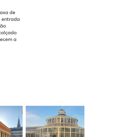
taxa de
A entrada
tão
 calçado
erecem a