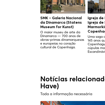
SMK – Galeria Nacional
Igreja de
da Dinamarca (Statens
Igreja de
Museum for Kunst)
Marmorkir
Copenha
O maior museu de arte da
Dinamarca — 700 anos de
Uma saga d
obras-primas dinamarquesas
145 anos q
e europeias no coração
Copenhagu
cultural de Copenhaga.
cúpulas ma
Escandinávi
Notícias relaciona
Have)
Toda a informação necessária