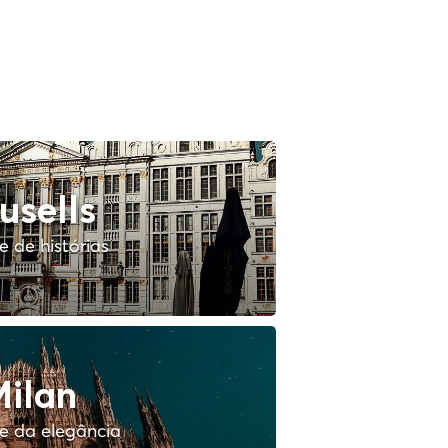
usells
 de histórias
ilan
e da elegância