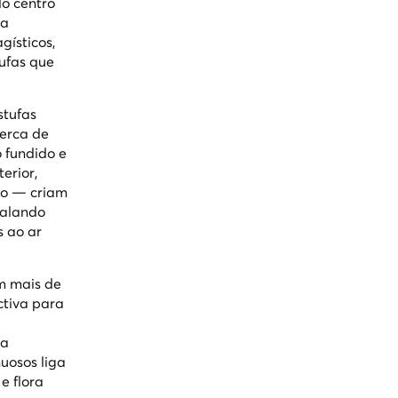
o centro
ra
gísticos,
ufas que
stufas
cerca de
 fundido e
erior,
lo — criam
nalando
s ao ar
m mais de
ctiva para
da
uosos liga
e flora