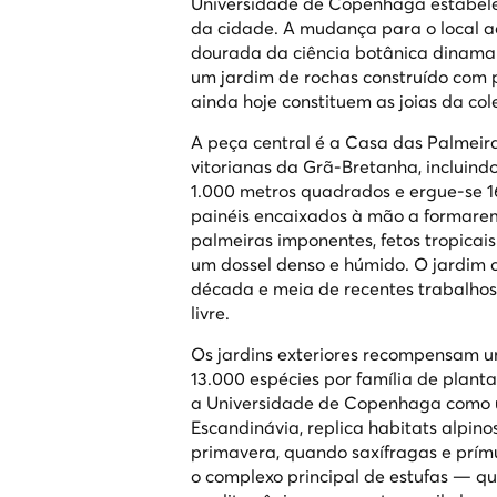
Universidade de Copenhaga estabelec
da cidade. A mudança para o local ac
dourada da ciência botânica dinamar
um jardim de rochas construído com 
ainda hoje constituem as joias da col
A peça central é a Casa das Palmeira
vitorianas da Grã-Bretanha, incluin
1.000 metros quadrados e ergue-se 16
painéis encaixados à mão a formarem
palmeiras imponentes, fetos tropica
um dossel denso e húmido. O jardim ce
década e meia de recentes trabalhos
livre.
Os jardins exteriores recompensam u
13.000 espécies por família de plant
a Universidade de Copenhaga como u
Escandinávia, replica habitats alpino
primavera, quando saxífragas e prím
o complexo principal de estufas — que