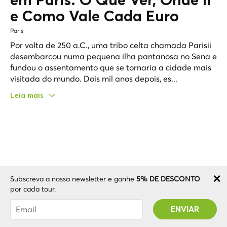
em Paris: O Que Ver, Onde Ir
e Como Vale Cada Euro
Paris
Por volta de 250 a.C., uma tribo celta chamada Parisii
desembarcou numa pequena ilha pantanosa no Sena e
fundou o assentamento que se tornaria a cidade mais
visitada do mundo. Dois mil anos depois, es...
Leia mais
Subscreva a nossa newsletter e ganhe
5% DE DESCONTO
por cada tour.
Foi subscrito com sucesso! Receberá o seu
código Promo após validar a sua conta!