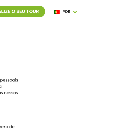
LIZE O SEU TOUR
POR
ENG
ESP
ITA
NED
FRA
 pessoais
a
s nossos
mero de