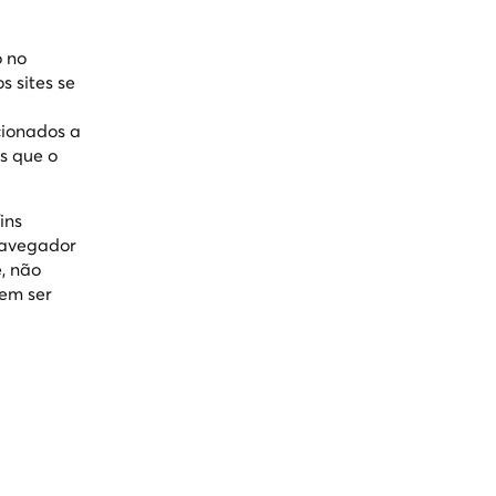
 no
 sites se
cionados a
s que o
ins
 navegador
, não
dem ser