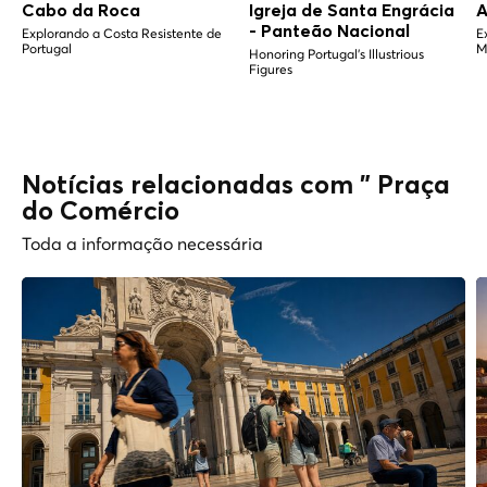
Cabo da Roca
Igreja de Santa Engrácia
A
- Panteão Nacional
Explorando a Costa Resistente de
E
Portugal
M
Honoring Portugal's Illustrious
Figures
Notícias relacionadas com " Praça
do Comércio
Toda a informação necessária