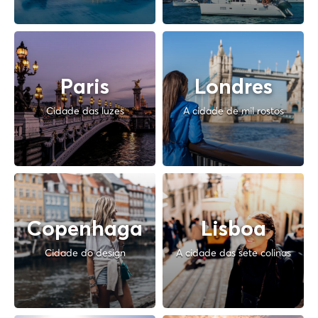
Paris
Londres
Cidade das luzes
A cidade de mil rostos
Copenhaga
Lisboa
Cidade do design
A cidade das sete colinas