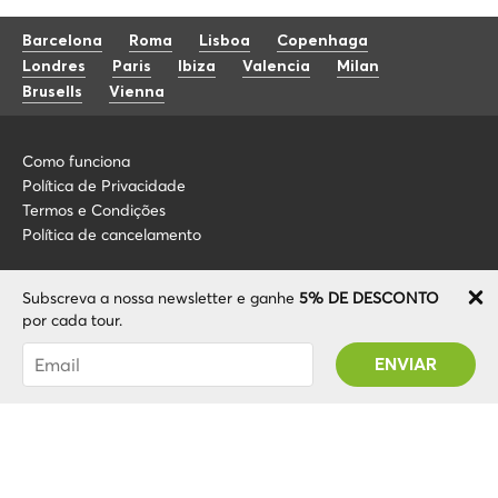
Barcelona
Roma
Lisboa
Copenhaga
Londres
Paris
Ibiza
Valencia
Milan
Brusells
Vienna
Como funciona
Política de Privacidade
Termos e Condições
Política de cancelamento
Blog
+34 675 176 220
Subscreva a nossa newsletter e ganhe
5% DE DESCONTO
Sobre nós
info@localcooltour.com
por cada tour.
FAQ
Foi subscrito com sucesso! Receberá o seu
POR
Torne-se um guia
ENG
código Promo após validar a sua conta!
ESP
ITA
NED
© 2020 Local CoolTour. Todos os direitos reservados.
FRA