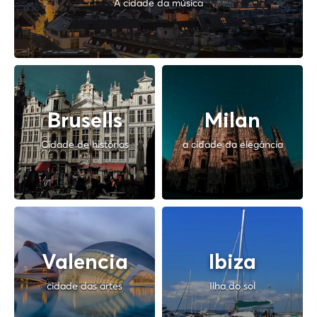
A cidade da música
Brusells
Milan
Cidade de histórias
a cidade da elegância
Valencia
Ibiza
cidade das artes
Ilha do sol