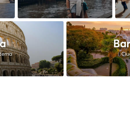
a
Bar
terna
Ciu