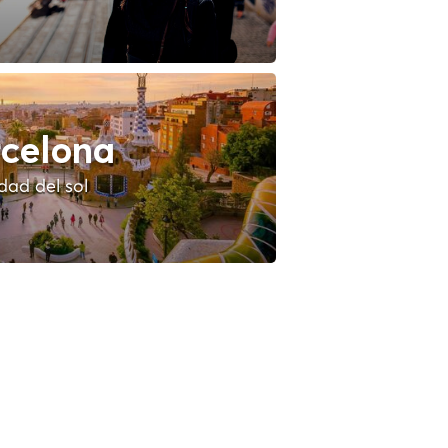
celona
dad del sol