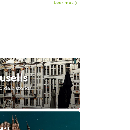
Leer más
usells
 de historias