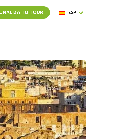
ONALIZA TU TOUR
ESP
ENG
ITA
NED
POR
FRA