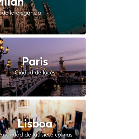
ilan
 de la elegancia
Paris
Ciudad de luces
Lisboa
a ciudad de las siete colinas