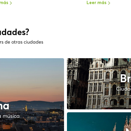
 más
Leer más
udades?
rs de otras ciudades
Br
Ciudad
na
a música