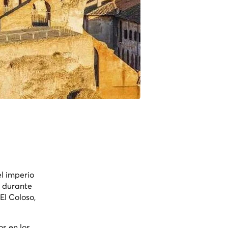
el imperio
ó durante
El Coloso,
s en los