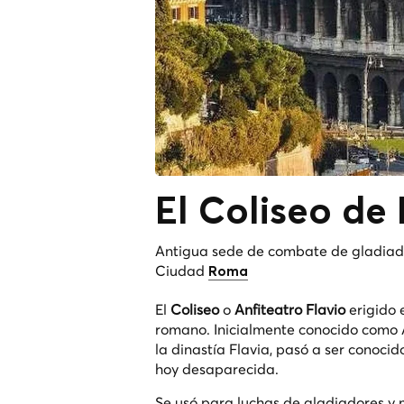
El Coliseo d
Antigua sede de combate de gladiado
Ciudad
Roma
El
Coliseo
o
Anfiteatro Flavio
erigido e
romano. Inicialmente conocido como An
la dinastía Flavia, pasó a ser conoci
hoy desaparecida.
Se usó para luchas de gladiadores y