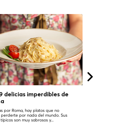
9 delicias imperdibles de
Todos los cami
ma
a roma!
Tours privados 
jas por Roma, hay platos que no
Local CoolTour!
 perderte por nada del mundo. Sus
 típicos son muy sabrosos y...
Estamos súper contento
un sueño se hace realid
empieza a ofrecer los to