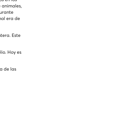
e animales,
durante
inal era de
ntera. Este
lio. Hoy es
a de las