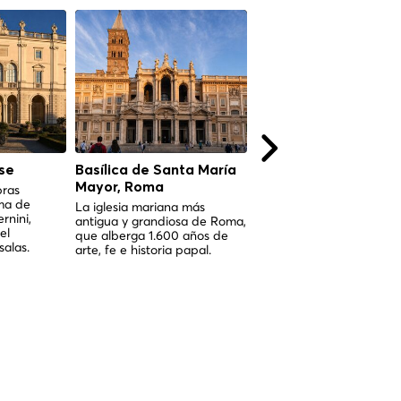
se
Basílica de Santa María
Castel Sant'Angelo,
Mayor, Roma
Roma
bras
ma de
La iglesia mariana más
De mausoleo imperial a
nini,
antigua y grandiosa de Roma,
baluarte papal — casi 2
el
que alberga 1.600 años de
años de historia romana 
salas.
arte, fe e historia papal.
un monumento imponent