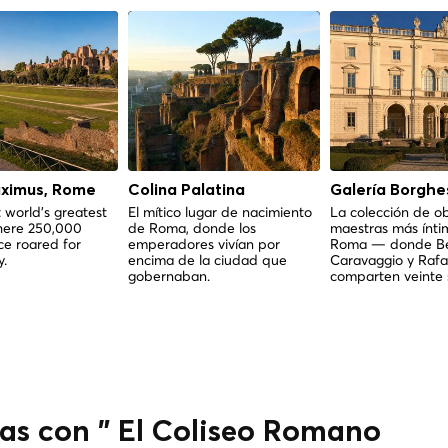
aximus, Rome
Colina Palatina
Galería Borghe
 world's greatest
El mítico lugar de nacimiento
La colección de o
here 250,000
de Roma, donde los
maestras más ínti
e roared for
emperadores vivían por
Roma — donde Ber
y.
encima de la ciudad que
Caravaggio y Rafa
gobernaban.
comparten veinte 
das con " El Coliseo Romano