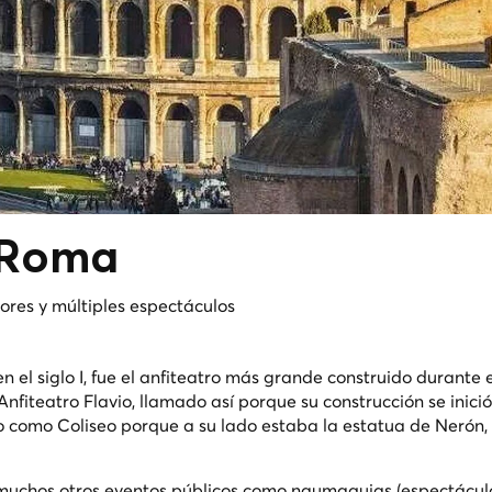
e Roma
res y múltiples espectáculos
n el siglo I, fue el anfiteatro más grande construido durante 
fiteatro Flavio, llamado así porque su construcción se inici
do como Coliseo porque a su lado estaba la estatua de Nerón, 
 muchos otros eventos públicos como naumaquias (espectáculo