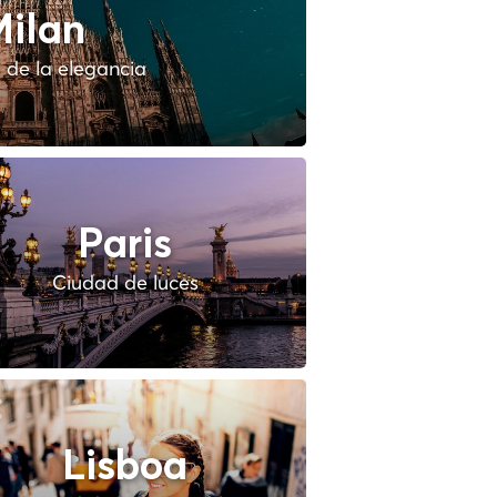
ilan
 de la elegancia
Paris
Ciudad de luces
Lisboa