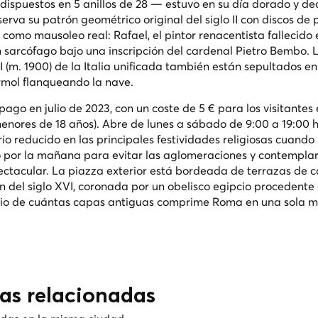
 dispuestos en 5 anillos de 28 — estuvo en su día dorado y d
erva su patrón geométrico original del siglo II con discos de 
e como mausoleo real: Rafael, el pintor renacentista fallecido
n sarcófago bajo una inscripción del cardenal Pietro Bembo. 
I (m. 1900) de la Italia unificada también están sepultados en
mol flanqueando la nave.
ago en julio de 2023, con un coste de 5 € para los visitantes
enores de 18 años). Abre de lunes a sábado de 9:00 a 19:00 h 
io reducido en las principales festividades religiosas cuando
 por la mañana para evitar las aglomeraciones y contemplar
ctacular. La piazza exterior está bordeada de terrazas de c
n del siglo XVI, coronada por un obelisco egipcio procedente 
orio de cuántas capas antiguas comprime Roma en una sola 
cas relacionadas