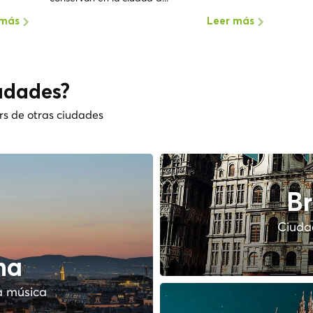
 más
Leer más
udades?
rs de otras ciudades
Br
Ciudad
na
a música