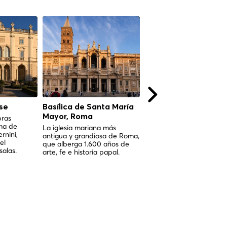
se
Basílica de Santa María
Castel Sant'Angelo,
Mayor, Roma
Roma
bras
ma de
La iglesia mariana más
De mausoleo imperial a
nini,
antigua y grandiosa de Roma,
baluarte papal — casi 2
el
que alberga 1.600 años de
años de historia romana 
salas.
arte, fe e historia papal.
un monumento imponent