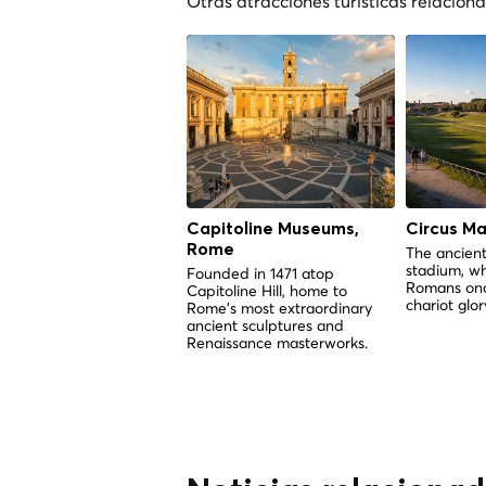
Otras atracciones turísticas relacio
Capitoline Museums,
Circus M
Rome
The ancient
stadium, w
Founded in 1471 atop
Romans onc
Capitoline Hill, home to
chariot glor
Rome's most extraordinary
ancient sculptures and
Renaissance masterworks.