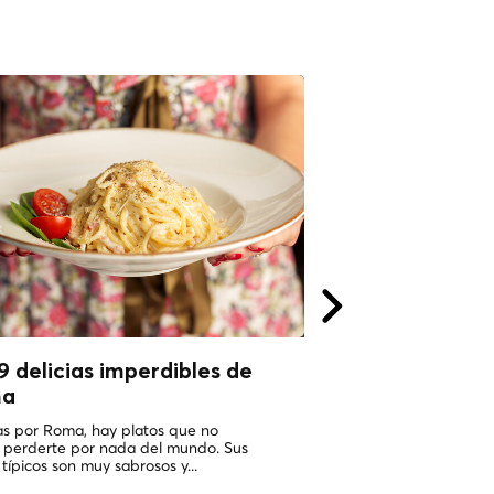
9 delicias imperdibles de
Todos los cami
ma
a roma!
Tours privados 
jas por Roma, hay platos que no
Local CoolTour!
 perderte por nada del mundo. Sus
 típicos son muy sabrosos y...
Estamos súper contento