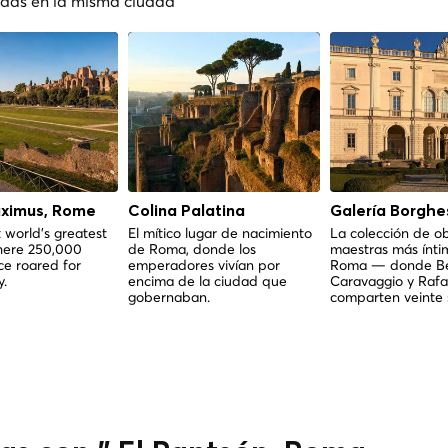
nadas en la misma ciudad
aximus, Rome
Colina Palatina
Galería Borghe
 world's greatest
El mítico lugar de nacimiento
La colección de o
here 250,000
de Roma, donde los
maestras más ínti
e roared for
emperadores vivían por
Roma — donde Ber
y.
encima de la ciudad que
Caravaggio y Rafa
gobernaban.
comparten veinte 