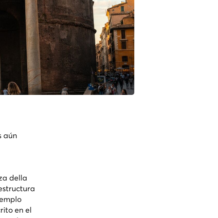
s aún
za della
estructura
 templo
ito en el