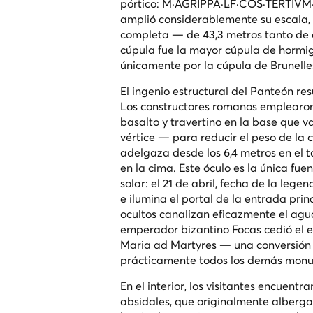
pórtico:
M·AGRIPPA·L·F·COS·TERTIVM
amplió considerablemente su escala,
completa — de 43,3 metros tanto de d
cúpula fue la mayor cúpula de hormi
únicamente por la cúpula de Brunelles
El ingenio estructural del Panteón re
Los constructores romanos emplearo
basalto y travertino en la base que v
vértice — para reducir el peso de la
adelgaza desde los 6,4 metros en el t
en la cima. Este óculo es la única fue
solar: el 21 de abril, fecha de la leg
e ilumina el portal de la entrada pri
ocultos canalizan eficazmente el agua 
emperador bizantino Focas cedió el ed
Maria ad Martyres — una conversión q
prácticamente todos los demás mon
En el interior, los visitantes encuen
absidales, que originalmente alberga