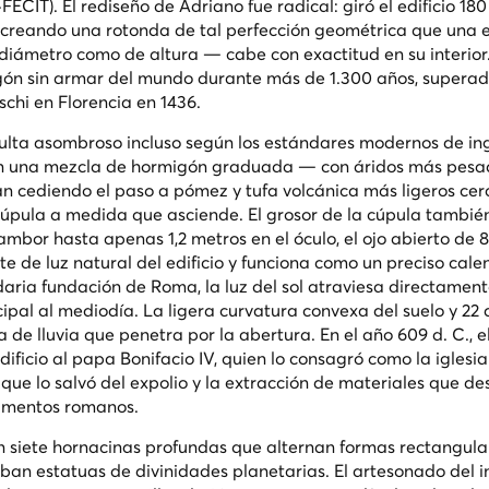
·FECIT
). El rediseño de Adriano fue radical: giró el edificio 18
 creando una rotonda de tal perfección geométrica que una 
iámetro como de altura — cabe con exactitud en su interior.
gón sin armar del mundo durante más de 1.300 años, supera
chi en Florencia en 1436.
sulta asombroso incluso según los estándares modernos de ing
n una mezcla de hormigón graduada — con áridos más pesa
an cediendo el paso a pómez y tufa volcánica más ligeros cer
 cúpula a medida que asciende. El grosor de la cúpula tambié
ambor hasta apenas 1,2 metros en el óculo, el ojo abierto de 
nte de luz natural del edificio y funciona como un preciso cale
endaria fundación de Roma, la luz del sol atraviesa directament
ncipal al mediodía. La ligera curvatura convexa del suelo y 2
de lluvia que penetra por la abertura. En el año 609 d. C., e
ificio al papa Bonifacio IV, quien lo consagró como la iglesi
ue lo salvó del expolio y la extracción de materiales que de
umentos romanos.
tran siete hornacinas profundas que alternan formas rectangula
ban estatuas de divinidades planetarias. El artesonado del in