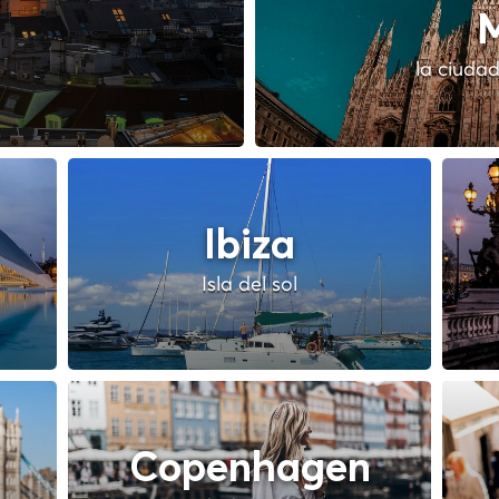
M
la ciudad
Ibiza
Isla del sol
Copenhagen