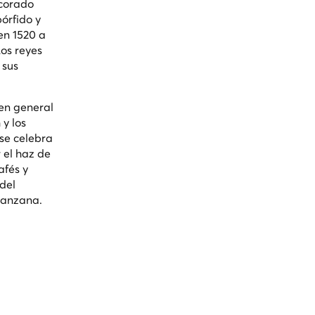
ecorado
pórfido y
 en 1520 a
Los reyes
 sus
 en general
y los
 se celebra
 el haz de
afés y
del
manzana.