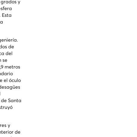
0 grados y
esfera
 Esta
da
eniería.
dos de
ca del
n se
8,9 metros
ndario
e el óculo
2 desagües
l
a de Santa
struyó
res y
terior de