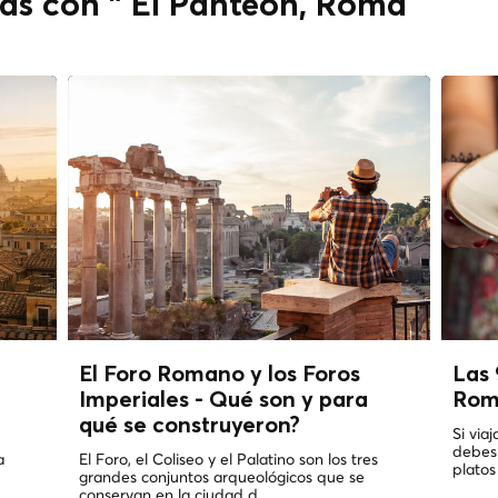
das con " El Panteón, Roma
El Foro Romano y los Foros
Las 
Imperiales - Qué son y para
Ro
qué se construyeron?
Si via
debes
a
El Foro, el Coliseo y el Palatino son los tres
platos
grandes conjuntos arqueológicos que se
conservan en la ciudad d...