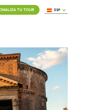
ONALIZA TU TOUR
ESP
ENG
ITA
NED
POR
FRA