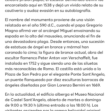
encarcelado aquí en 1538 y dejó un vívido relato de su
cautiverio y audaz evasión en su autobiografía.
El nombre del monumento proviene de una visión
relatada en el año 590 d.C., cuando el papa Gregorio
Magno afirmó ver al arcángel Miguel envainando su
espada en lo alto del mausoleo, anunciando el fin de
una devastadora plaga. Desde entonces, una sucesión
de estatuas de ángel en bronce y mármol han
coronado la cima; la figura de bronce actual, obra del
escultor flamenco Peter Anton von Verschaffelt, fue
instalada en 1752 y sigue siendo una de las siluetas
más reconocibles de Roma. El castillo está unido a la
Plaza de San Pedro por el elegante Ponte Sant'Angelo,
un puente flanqueado por diez esculturas barrocas de
ángeles diseñadas por Gian Lorenzo Bernini en 1669.
En la actualidad, el edificio alberga el Museo Nacional
de Castel Sant'Angelo, abierto de martes a domingo
de 9:00 a 19:30 h (última entrada a las 18:00 h). Los
visitantes ascienden por la rampa helicoidal original