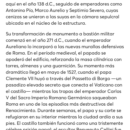
aquí en el año 138 d.C., seguido de emperadores como
Antonino Pío, Marco Aurelio y Septimio Severo, cuyas
cenizas se unieron a las suyas en la cámara sepulcral
ubicada en el núcleo de la estructura.
Su transformación de monumento a bastión militar
comenzó en el año 271 d.C., cuando el emperador
Aureliano lo incorporó a las nuevas murallas defensivas
de Roma. En el período medieval, el papado se
apoderó del edificio, reforzando la masa cilíndrica con
torres, almenas y una guarnición. Su momento más
dramático llegó en mayo de 1527, cuando el papa
Clemente VII huyó a través del Passetto di Borgo —un
pasadizo elevado secreto que conecta el Vaticano con
el castillo— mientras las tropas del emperador Carlos
V del Sacro Imperio Romano Germánico saqueaban
Roma en uno de los episodios más destructivos del
Renacimiento. Durante semanas, el papa y su corte se
refugiaron en su interior mientras la ciudad ardía a sus
pies. El castillo también funcionó como una tristemente
célebre prisión papal; el escultor Benvenuto Cellini fue