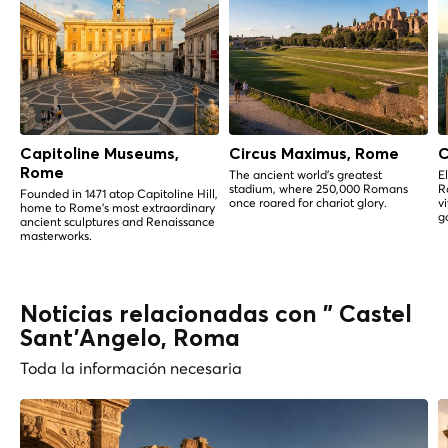
Capitoline Museums,
Circus Maximus, Rome
C
Rome
The ancient world's greatest
E
stadium, where 250,000 Romans
R
Founded in 1471 atop Capitoline Hill,
once roared for chariot glory.
v
home to Rome's most extraordinary
g
ancient sculptures and Renaissance
masterworks.
Noticias relacionadas con " Castel
Sant'Angelo, Roma
Toda la información necesaria