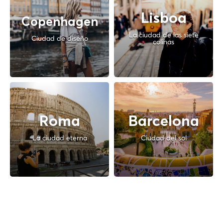
Lisboa
Copenhagen
La ciudad de las siete
Ciudad de diseño
colinas
Roma
Barcelona
La ciudad eterna
Ciudad del sol