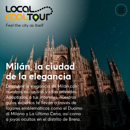
Feel the city as itself
Milán, la ciudad
de la elegancia
Descubre la elegancia de Milán con
nuestras exclusivas visitas privadas.
Adaptadas a tus intereses, nuestros
guías expertos te llevan a través de
lugares emblemáticos como el Duomo
di Milano y La Última Cena, así como
a joyas ocultas en el distrito de Brera.