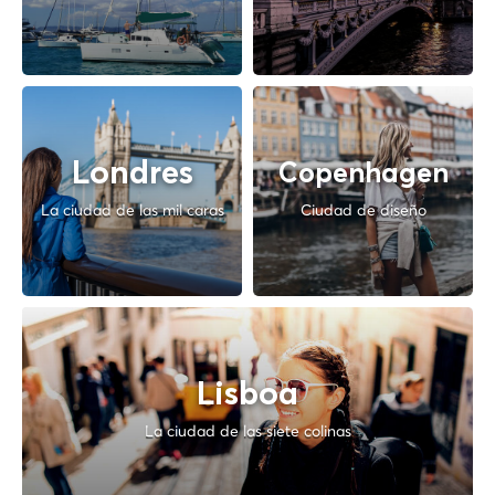
Londres
Copenhagen
La ciudad de las mil caras
Ciudad de diseño
Lisboa
La ciudad de las siete colinas