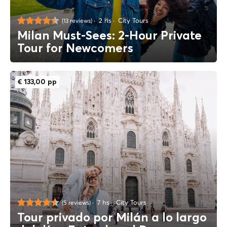
2 hs
City Tours
(13 reviews)
Milan Must-Sees: 2-Hour Private
Tour for Newcomers
€ 133,00 pp
7 hs
City Tours
(5 reviews)
Tour privado por Milán a lo largo