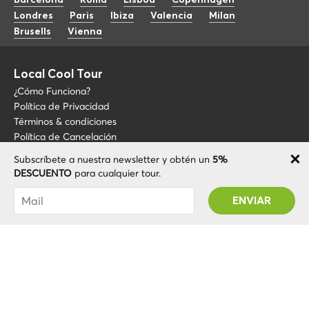
Barcelona
Roma
Lisboa
Copenhagen
Londres
Paris
Ibiza
Valencia
Milan
Brusells
Vienna
Local Cool Tour
¿Cómo Funciona?
Política de Privacidad
Términos & condiciones
Política de Cancelación
Subscríbete a nuestra newsletter y obtén un
5%
Blog
+34 675 176 220
DESCUENTO
para cualquier tour.
Sobre LCT
info@localcooltour.com
Has sido suscrito con éxito! Recibirás tu código
FAQ
de promoción después de validar tu cuenta
ESP
Conviértete en guía
ENG
ITA
NED
POR
© 2020 Local CoolTour. Todos los derechos reservados.
FRA