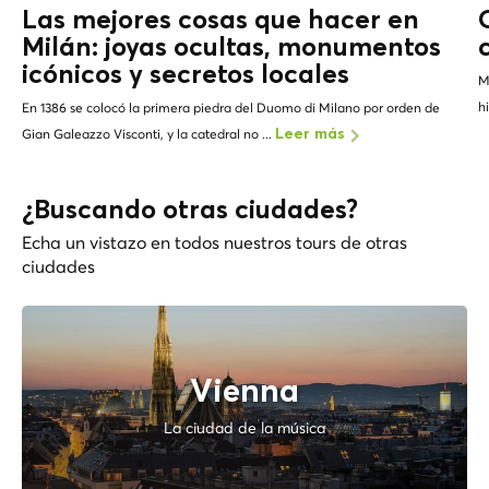
Las mejores cosas que hacer en
Milán: joyas ocultas, monumentos
icónicos y
secretos locales
M
h
En 1386 se colocó la primera piedra del Duomo di Milano por orden de
Gian Galeazzo Visconti, y la catedral no ...
Leer más
¿Buscando otras ciudades?
Echa un vistazo en todos nuestros tours de otras
ciudades
Vienna
La ciudad de la música