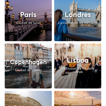
Paris
Londres
Ciudad de luces
La ciudad de las mil caras
Lisboa
Copenhagen
La ciudad de las siete
Ciudad de diseño
colinas