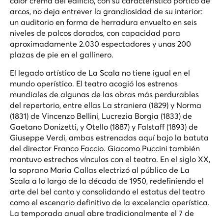
color crema del edificio, con su característico pórtico de
arcos, no deja entrever la grandiosidad de su interior:
un auditorio en forma de herradura envuelto en seis
niveles de palcos dorados, con capacidad para
aproximadamente 2.030 espectadores y unas 200
plazas de pie en el gallinero.
El legado artístico de La Scala no tiene igual en el
mundo operístico. El teatro acogió los estrenos
mundiales de algunas de las obras más perdurables
del repertorio, entre ellas
La straniera
(1829) y
Norma
(1831) de Vincenzo Bellini,
Lucrezia Borgia
(1833) de
Gaetano Donizetti, y
Otello
(1887) y
Falstaff
(1893) de
Giuseppe Verdi, ambas estrenadas aquí bajo la batuta
del director Franco Faccio. Giacomo Puccini también
mantuvo estrechos vínculos con el teatro. En el siglo XX,
la soprano Maria Callas electrizó al público de La
Scala a lo largo de la década de 1950, redefiniendo el
arte del bel canto y consolidando el estatus del teatro
como el escenario definitivo de la excelencia operística.
La temporada anual abre tradicionalmente el 7 de