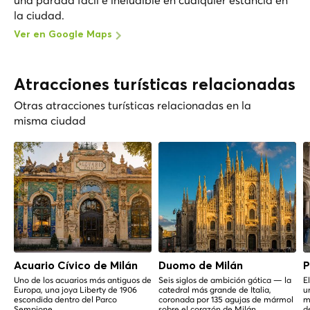
la ciudad.
Ver en Google Maps
Atracciones turísticas relacionadas
Otras atracciones turísticas relacionadas en la
misma ciudad
Acuario Cívico de Milán
Duomo de Milán
P
Uno de los acuarios más antiguos de
Seis siglos de ambición gótica — la
E
Europa, una joya Liberty de 1906
catedral más grande de Italia,
u
escondida dentro del Parco
coronada por 135 agujas de mármol
m
Sempione.
sobre el corazón de Milán.
d