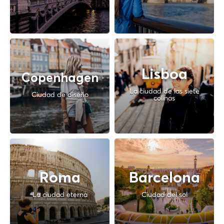
Lisboa
Copenhagen
La ciudad de las siete
Ciudad de diseño
colinas
Roma
Barcelona
La ciudad eterna
Ciudad del sol