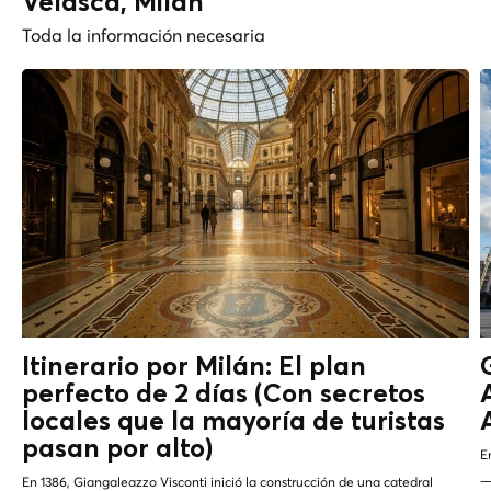
Velasca, Milán
Toda la información necesaria
Itinerario por Milán: El plan
perfecto de 2 días
(Con secretos
locales que la mayoría de turistas
pasan por alto)
E
—
En 1386, Giangaleazzo Visconti inició la construcción de una catedral