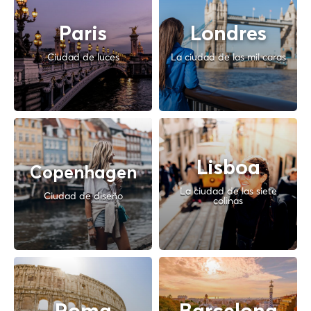
Paris
Londres
Ciudad de luces
La ciudad de las mil caras
Lisboa
Copenhagen
La ciudad de las siete
Ciudad de diseño
colinas