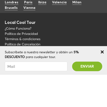
Londres
Paris
Ibiza
Valencia
Milan
Brusells
Vienna
Local Cool Tour
¿Cómo Funciona?
Política de Privacidad
Términos & condiciones
Política de Cancelación
Subscríbete a nuestra newsletter y obtén un
5%
Blog
+34 675 176 220
DESCUENTO
para cualquier tour.
Sobre LCT
info@localcooltour.com
Has sido suscrito con éxito! Recibirás tu código
FAQ
de promoción después de validar tu cuenta
ESP
Conviértete en guía
ENG
ITA
NED
POR
© 2020 Local CoolTour. Todos los derechos reservados.
FRA