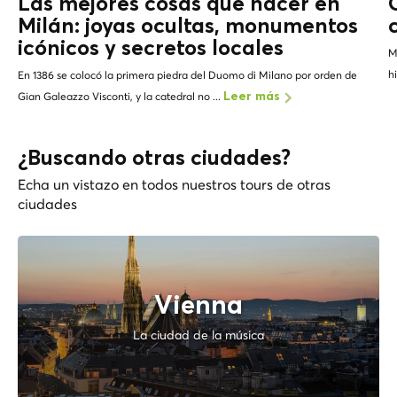
Las mejores cosas que hacer en
Milán: joyas ocultas, monumentos
icónicos y
secretos locales
M
h
En 1386 se colocó la primera piedra del Duomo di Milano por orden de
Gian Galeazzo Visconti, y la catedral no ...
Leer más
¿Buscando otras ciudades?
Echa un vistazo en todos nuestros tours de otras
ciudades
Vienna
La ciudad de la música