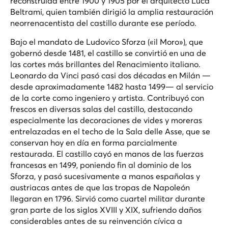
reconstruida entre 1900 y 1905 por el arquitecto Luca
Beltrami, quien también dirigió la amplia restauración
neorrenacentista del castillo durante ese período.
Bajo el mandato de Ludovico Sforza («il Moro»), que
gobernó desde 1481, el castillo se convirtió en una de
las cortes más brillantes del Renacimiento italiano.
Leonardo da Vinci pasó casi dos décadas en Milán —
desde aproximadamente 1482 hasta 1499— al servicio
de la corte como ingeniero y artista. Contribuyó con
frescos en diversas salas del castillo, destacando
especialmente las decoraciones de vides y moreras
entrelazadas en el techo de la Sala delle Asse, que se
conservan hoy en día en forma parcialmente
restaurada. El castillo cayó en manos de las fuerzas
francesas en 1499, poniendo fin al dominio de los
Sforza, y pasó sucesivamente a manos españolas y
austriacas antes de que las tropas de Napoleón
llegaran en 1796. Sirvió como cuartel militar durante
gran parte de los siglos XVIII y XIX, sufriendo daños
considerables antes de su reinvención cívica a