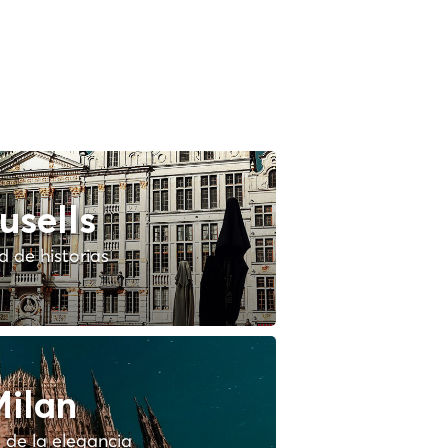
usells
 de historias
ilan
 de la elegancia