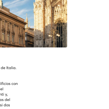
de Italia.
ficios con
el
ti y,
os del
si dos