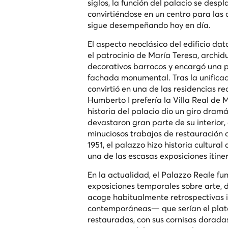
siglos, la función del palacio se desp
convirtiéndose en un centro para las 
sigue desempeñando hoy en día.
El aspecto neoclásico del edificio da
el patrocinio de María Teresa, archi
decorativos barrocos y encargó una p
fachada monumental. Tras la unificació
convirtió en una de las residencias r
Humberto I prefería la Villa Real de M
historia del palacio dio un giro dram
devastaron gran parte de su interior,
minuciosos trabajos de restauración d
1951, el palazzo hizo historia cultura
una de las escasas exposiciones itin
En la actualidad, el Palazzo Reale f
exposiciones temporales sobre arte, d
acoge habitualmente retrospectivas 
contemporáneas— que serían el plato 
restauradas, con sus cornisas doradas