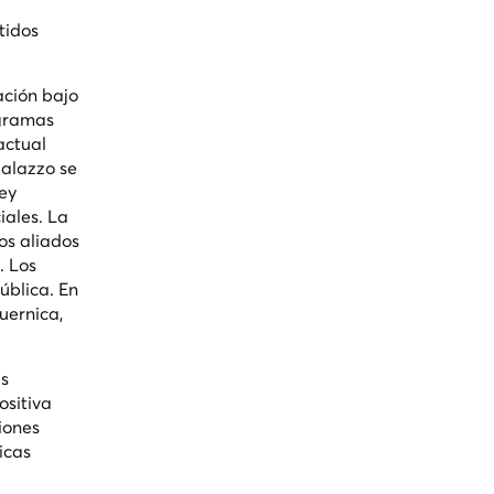
tidos
ación bajo
ogramas
actual
palazzo se
rey
iales. La
os aliados
. Los
ública. En
uernica
,
es
ositiva
iones
icas