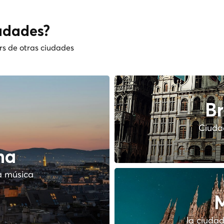
udades?
rs de otras ciudades
Br
Ciudad
na
a música
M
la ciudad