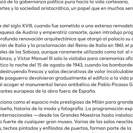
lazó de la gobernanza política pura hacia la vida cortesana,
artes y la sociedad aristocrática, un papel que en muchos sen
ta del siglo XVIII, cuando fue sometido a una extensa remodel
duquesa de Austria y emperatriz consorte, quien introdujo pr
rofunda renovación arquitectónica que otorgó al palacio su 
n de Italia y la proclamación del Reino de Italia en 1861, el 
eales de los Saboya, aunque raramente utilizada como tal: el 
onza, y Víctor Manuel III solo lo visitaba para ceremonias ofic
ático la noche del 15 de agosto de 1943, cuando los bombarde
 destruyendo frescos y salas decorativas de valor incalculable
e posguerra devolvieron gradualmente el edificio a la vida p
l al acoger el monumental lienzo antibélico de Pablo Picasso
G
erantes europeas de la obra fuera de España.
unciona como el espacio más prestigioso de Milán para grand
iseño, historia de la moda y fotografía. La programación exp
internacionales —desde los Grandes Maestros hasta instalac
fuerte de cualquier gran museo. Varias de las salas neoclás
, techos pintados y enfiladas de puertas, forman parte de la