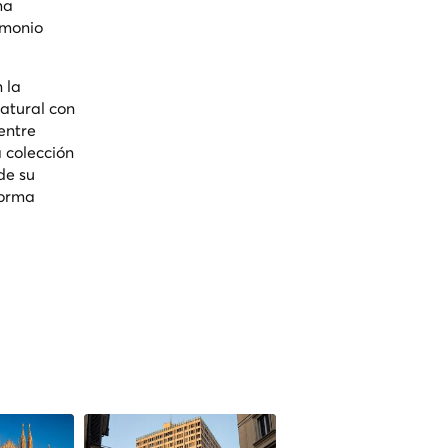
ma
imonio
 la
atural con
entre
 colección
de su
forma