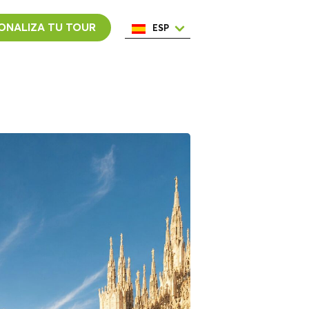
ONALIZA TU TOUR
ESP
ENG
ITA
NED
POR
FRA