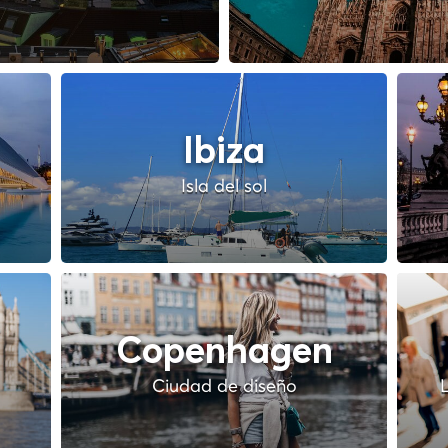
Ibiza
Isla del sol
Copenhagen
Ciudad de diseño
L