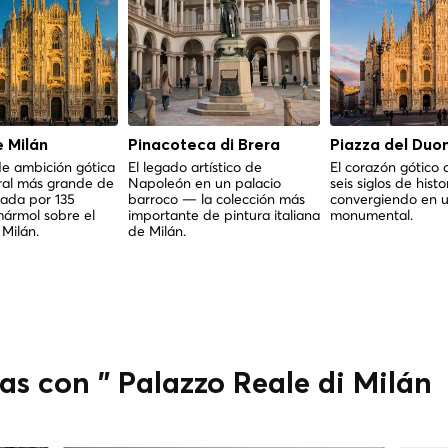
 Milán
Pinacoteca di Brera
Piazza del Duo
 de ambición gótica
El legado artístico de
El corazón gótico 
ral más grande de
Napoleón en un palacio
seis siglos de histo
onada por 135
barroco — la colección más
convergiendo en 
mármol sobre el
importante de pintura italiana
monumental.
Milán.
de Milán.
as con " Palazzo Reale di Milán