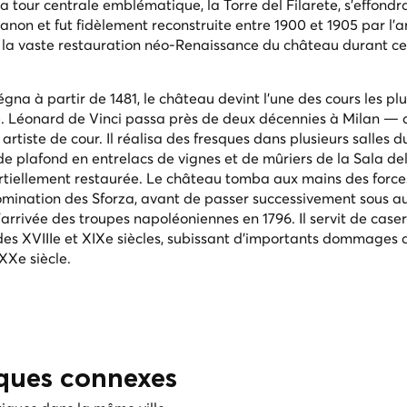
 tour centrale emblématique, la Torre del Filarete, s'effondr
anon et fut fidèlement reconstruite entre 1900 et 1905 par l'a
 la vaste restauration néo-Renaissance du château durant ce
régna à partir de 1481, le château devint l'une des cours les pl
nce. Léonard de Vinci passa près de deux décennies à Milan — 
artiste de cour. Il réalisa des fresques dans plusieurs salles 
 plafond en entrelacs de vignes et de mûriers de la Sala del
rtiellement restaurée. Le château tomba aux mains des force
domination des Sforza, avant de passer successivement sous au
'arrivée des troupes napoléoniennes en 1796. Il servit de case
des XVIIIe et XIXe siècles, subissant d'importants dommages 
XXe siècle.
iques connexes