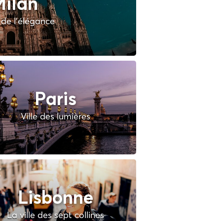
ilan
e de l'élégance
Paris
Ville des lumières
Lisbonne
La ville des sept collines