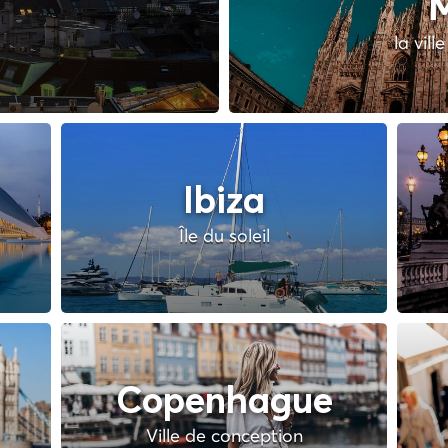
M
la vill
Ibiza
Île du soleil
Copenhague
Ville de conception