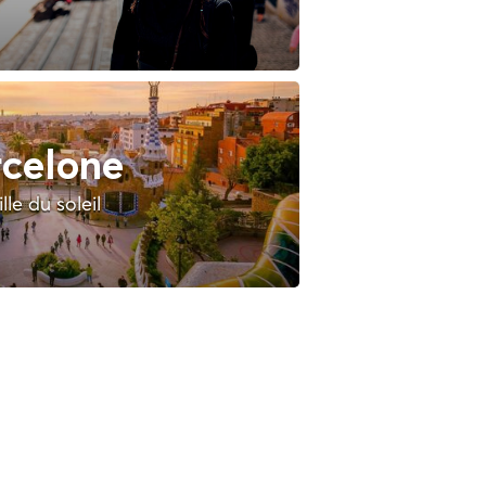
celone
lle du soleil