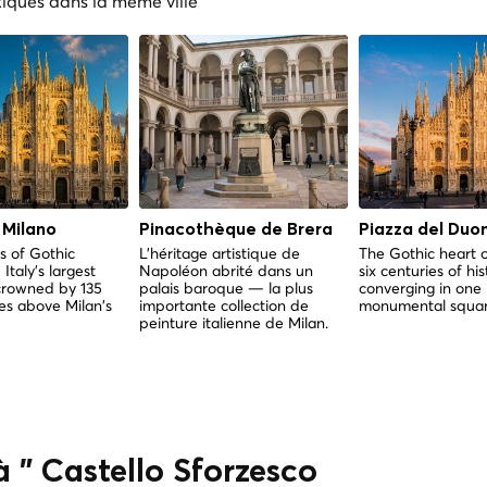
tiques dans la même ville
 Milano
Pinacothèque de Brera
Piazza del Duo
es of Gothic
L'héritage artistique de
The Gothic heart 
Italy's largest
Napoléon abrité dans un
six centuries of his
crowned by 135
palais baroque — la plus
converging in one
es above Milan's
importante collection de
monumental squar
peinture italienne de Milan.
à " Castello Sforzesco