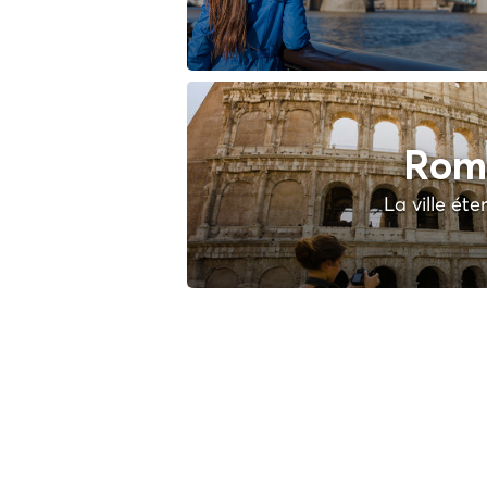
Rom
La ville éte