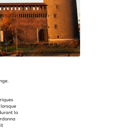
nge.
briques
 lorsque
durant la
ordonna
it