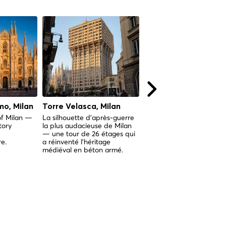
mo, Milan
Torre Velasca, Milan
Teatro alla Scala
of Milan —
La silhouette d'après-guerre
La légendaire salle d'opé
tory
la plus audacieuse de Milan
de Milan, qui façonne cet
— une tour de 26 étages qui
depuis son inauguration 
e.
a réinventé l'héritage
1778.
médiéval en béton armé.