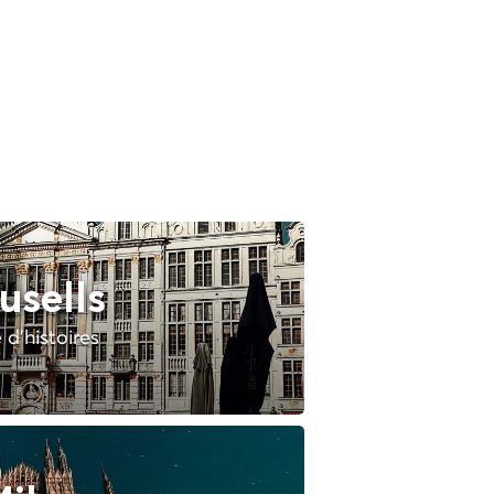
usells
e d'histoires