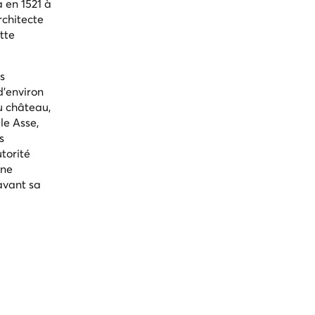
a en 1521 à
rchitecte
tte
us
d'environ
du château,
le Asse,
s
torité
rne
avant sa