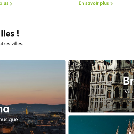
plus
En savoir plus
lles !
tres villes.
Br
Vill
na
 musique