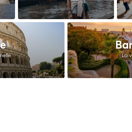
e
Bar
rnelle
La vi