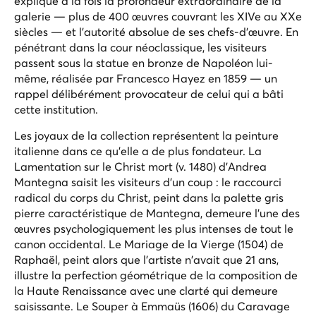
explique à la fois la profondeur extraordinaire de la
galerie — plus de 400 œuvres couvrant les XIVe au XXe
siècles — et l'autorité absolue de ses chefs-d'œuvre. En
pénétrant dans la cour néoclassique, les visiteurs
passent sous la statue en bronze de Napoléon lui-
même, réalisée par Francesco Hayez en 1859 — un
rappel délibérément provocateur de celui qui a bâti
cette institution.
Les joyaux de la collection représentent la peinture
italienne dans ce qu'elle a de plus fondateur. La
Lamentation sur le Christ mort
(v. 1480) d'Andrea
Mantegna saisit les visiteurs d'un coup : le raccourci
radical du corps du Christ, peint dans la palette gris
pierre caractéristique de Mantegna, demeure l'une des
œuvres psychologiquement les plus intenses de tout le
canon occidental. Le
Mariage de la Vierge
(1504) de
Raphaël, peint alors que l'artiste n'avait que 21 ans,
illustre la perfection géométrique de la composition de
la Haute Renaissance avec une clarté qui demeure
saisissante. Le
Souper à Emmaüs
(1606) du Caravage