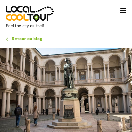
Feel the city as itself
Retour au blog