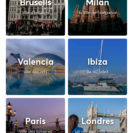
Brusells
Milan
Ville d'histoires
la ville de l'élégance
Valencia
Ibiza
ville des arts
Île du soleil
Paris
Londres
Ville des lumières
La ville aux mille visages