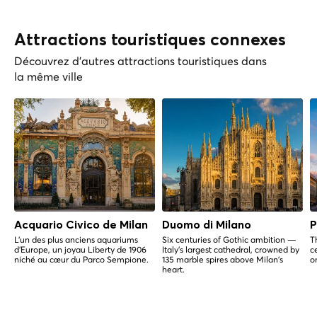
Attractions touristiques connexes
Découvrez d'autres attractions touristiques dans
la même ville
Acquario Civico de Milan
Duomo di Milano
P
L'un des plus anciens aquariums
Six centuries of Gothic ambition —
T
d'Europe, un joyau Liberty de 1906
Italy's largest cathedral, crowned by
c
niché au cœur du Parco Sempione.
135 marble spires above Milan's
o
heart.