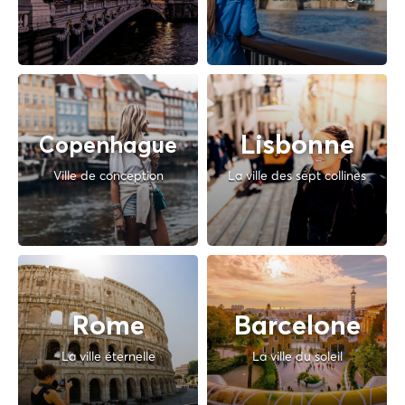
Lisbonne
Copenhague
Ville de conception
La ville des sept collines
Rome
Barcelone
La ville éternelle
La ville du soleil