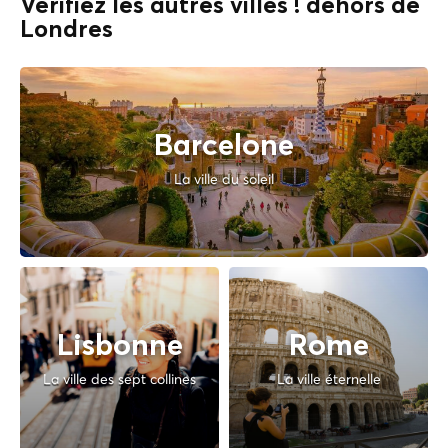
Vérifiez les autres villes ! dehors de
Londres
Barcelone
La ville du soleil
Lisbonne
Rome
La ville des sept collines
La ville éternelle