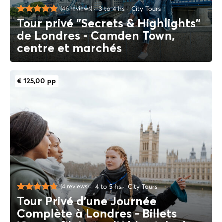
3 to 4 hs
City Tours
(46 reviews)
Tour privé "Secrets & Highlights"
de Londres - Camden Town,
centre et marchés
€ 125,00 pp
4 to 5 hs
City Tours
(4 reviews)
Tour Privé d'une Journée
Complète à Londres - Billets