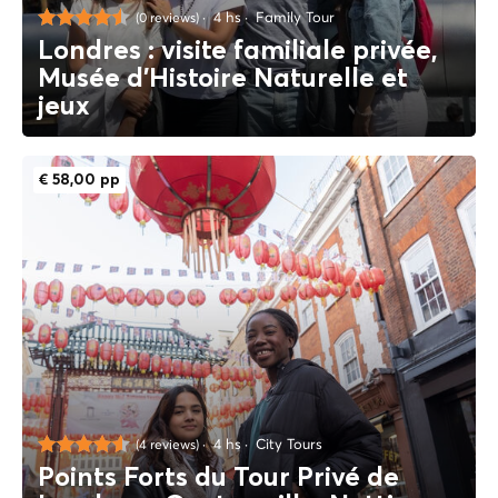
4 hs
Family Tour
(0 reviews)
Londres : visite familiale privée,
Musée d'Histoire Naturelle et
jeux
€ 58,00 pp
4 hs
City Tours
(4 reviews)
Points Forts du Tour Privé de