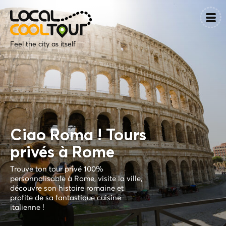
Feel the city as itself
Ciao Roma ! Tours
privés à Rome
Trouve ton tour privé 100%
personnalisable à Rome, visite la ville,
découvre son histoire romaine et
profite de sa fantastique cuisine
italienne !