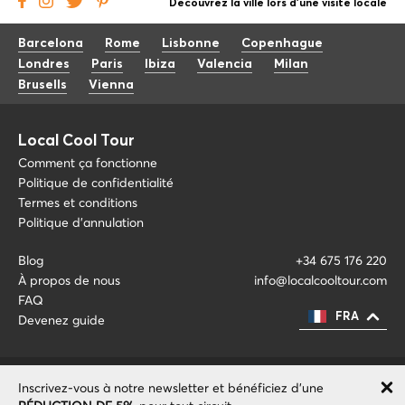
Découvrez la ville lors d'une visite locale
Barcelona
Rome
Lisbonne
Copenhague
Londres
Paris
Ibiza
Valencia
Milan
Brusells
Vienna
Local Cool Tour
Comment ça fonctionne
Politique de confidentialité
Termes et conditions
Politique d'annulation
Blog
+34 675 176 220
À propos de nous
info@localcooltour.com
FAQ
FRA
Devenez guide
ENG
ESP
ITA
NED
Inscrivez-vous à notre newsletter et bénéficiez d'une
© 2020 Local CoolTour. Tous les droits sont réservés.