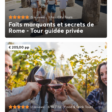
3 hs
City Tours
(5 reviews)
Faits marquants et secrets de
Rome - Tour guidée privée
€ 205,00 pp
6 to 7 hs
Food & Drink Tours
(2 reviews)