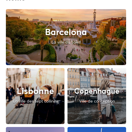
Barcelona
La ville du soleil
Lisbonne
Copenhague
La ville des sept collines
Ville de conception