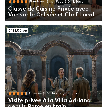
3 hs
Food & Drink Tours
(19 reviews)
Classe de Cuisine Privée avec
Vue sur le Colisée et Chef Local
€ 114,00 pp
5.5 hs
Day Trip tours
(37 reviews)
Visite privée à la Villa Adriana
depuis Rome en train