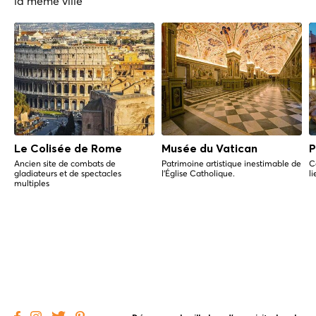
la même ville
Le Colisée de Rome
Musée du Vatican
P
Ancien site de combats de
Patrimoine artistique inestimable de
C
gladiateurs et de spectacles
l'Église Catholique.
l
multiples