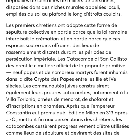
dépouilles de centaines de milliers de personnes,
disposées dans des niches murales appelées loculi,
empilées du sol au plafond le long d'étroits couloirs.
Les premiers chrétiens ont adopté cette forme de
sépulture collective en partie parce que la loi romaine
interdisait la crémation, et en partie parce que ces
espaces souterrains offraient des lieux de
rassemblement discrets durant les périodes de
persécution impériale. Les Catacombe di San Callisto
devinrent le cimetière officiel de la papauté primitive
— neuf papes et de nombreux martyrs furent inhumés
dans la dite Crypte des Papes entre les IIIe et IVe
siècles. Les communautés juives construisirent
également leurs propres catacombes, notamment à la
Villa Torlonia, ornées de menorot, de shofarot et
d'inscriptions en araméen. Après que l'empereur
Constantin eut promulgué l'Édit de Milan en 313 après
J.-C., mettant fin aux persécutions des chrétiens, les
catacombes cessèrent progressivement d'être utilisées
comme lieux de sépulture et devinrent des sites de