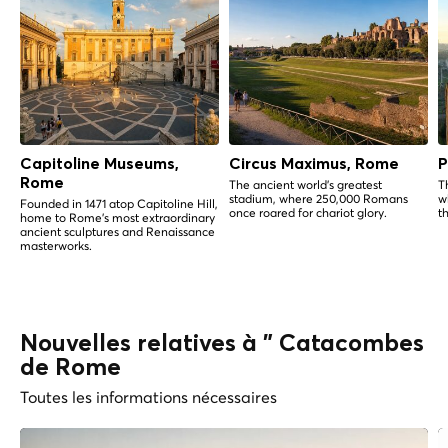
Capitoline Museums,
Circus Maximus, Rome
P
Rome
The ancient world's greatest
T
stadium, where 250,000 Romans
w
Founded in 1471 atop Capitoline Hill,
once roared for chariot glory.
t
home to Rome's most extraordinary
ancient sculptures and Renaissance
masterworks.
Nouvelles relatives à " Catacombes
de Rome
Toutes les informations nécessaires