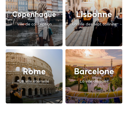
Lisbonne
Copenhague
Ville de conception
La ville des sept collines
Rome
Barcelone
La ville éternelle
La ville du soleil