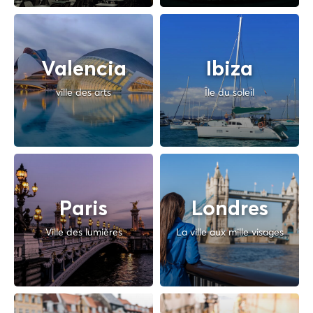
Valencia
Ibiza
ville des arts
Île du soleil
Paris
Londres
Ville des lumières
La ville aux mille visages