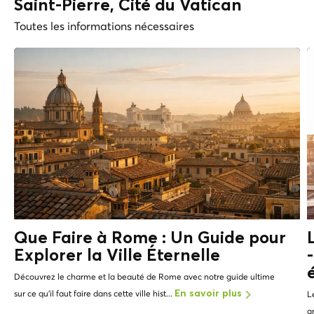
Saint-Pierre, Cité du Vatican
Toutes les informations nécessaires
Que Faire à Rome : Un Guide pour
Explorer la Ville Éternelle
Découvrez le charme et la beauté de Rome avec notre guide ultime
sur ce qu'il faut faire dans cette ville hist...
En savoir plus
L
a