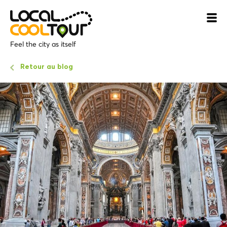
Feel the city as itself
Retour au blog