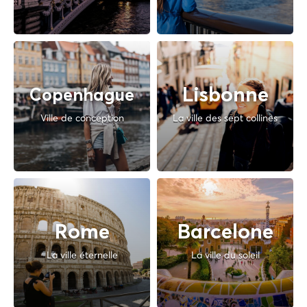
Lisbonne
Copenhague
Ville de conception
La ville des sept collines
Rome
Barcelone
La ville éternelle
La ville du soleil