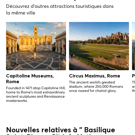
Découvrez d'autres attractions touristiques dans
la même ville
Capitoline Museums,
Circus Maximus, Rome
P
Rome
The ancient world's greatest
T
stadium, where 250,000 Romans
w
Founded in 1471 atop Capitoline Hill,
once roared for chariot glory.
t
home to Rome's most extraordinary
ancient sculptures and Renaissance
masterworks.
Nouvelles relatives à " Basilique