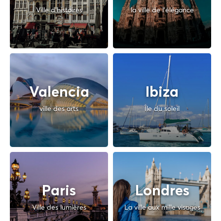
Ville d'histoires
la ville de l'élégance
Valencia
Ibiza
ville des arts
Île du soleil
Paris
Londres
Ville des lumières
La ville aux mille visages