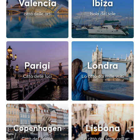
Valencia
Ibiza
città delle arti
Isola del sole
Parigi
Londra
Città delle luci
La città dai mille volti
Lisbona
Copenhagen
Città del design
La città dei sette colli