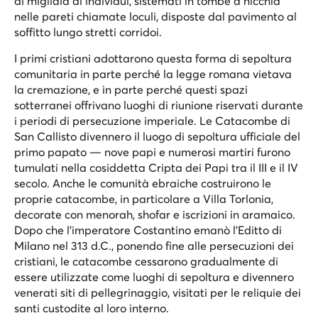
di migliaia di individui, sistemati in tombe a nicchia
nelle pareti chiamate loculi, disposte dal pavimento al
soffitto lungo stretti corridoi.
I primi cristiani adottarono questa forma di sepoltura
comunitaria in parte perché la legge romana vietava
la cremazione, e in parte perché questi spazi
sotterranei offrivano luoghi di riunione riservati durante
i periodi di persecuzione imperiale. Le Catacombe di
San Callisto divennero il luogo di sepoltura ufficiale del
primo papato — nove papi e numerosi martiri furono
tumulati nella cosiddetta Cripta dei Papi tra il III e il IV
secolo. Anche le comunità ebraiche costruirono le
proprie catacombe, in particolare a Villa Torlonia,
decorate con menorah, shofar e iscrizioni in aramaico.
Dopo che l'imperatore Costantino emanò l'Editto di
Milano nel 313 d.C., ponendo fine alle persecuzioni dei
cristiani, le catacombe cessarono gradualmente di
essere utilizzate come luoghi di sepoltura e divennero
venerati siti di pellegrinaggio, visitati per le reliquie dei
santi custodite al loro interno.