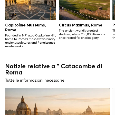
Capitoline Museums,
Circus Maximus, Rome
P
Rome
The ancient world's greatest
T
stadium, where 250,000 Romans
w
Founded in 1471 atop Capitoline Hill,
once roared for chariot glory.
t
home to Rome's most extraordinary
ancient sculptures and Renaissance
masterworks.
Notizie relative a " Catacombe di
Roma
Tutte le informazioni necessarie