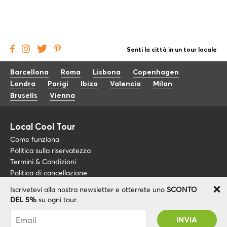
Senti la città in un tour locale
Barcellona
Roma
Lisbona
Copenhagen
Londra
Parigi
Ibiza
Valencia
Milan
Brusells
Vienna
Local Cool Tour
Come funziona
Politica sulla riservatezza
Termini & Condizioni
Politica di cancellazione
Iscrivetevi alla nostra newsletter e otterrete uno
SCONTO
Blog
+34 675 176 220
DEL 5%
su ogni tour.
Riguardo a noi
info@localcooltour.com
Sei stato abbonato con successo! Riceverai il
FAQ
tuo codice promozionale dopo la convalida del
ITA