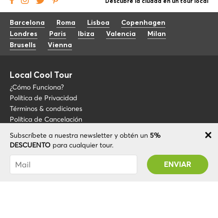
Descubre la ciudad en un tour local
Barcelona
Roma
Lisboa
Copenhagen
Londres
Paris
Ibiza
Valencia
Milan
Brusells
Vienna
Local Cool Tour
¿Cómo Funciona?
Política de Privacidad
Términos & condiciones
Política de Cancelación
Subscríbete a nuestra newsletter y obtén un
5%
Blog
+34 675 176 220
DESCUENTO
para cualquier tour.
Sobre LCT
info@localcooltour.com
Has sido suscrito con éxito! Recibirás tu código
FAQ
de promoción después de validar tu cuenta
ESP
Conviértete en guía
ENG
ITA
NED
POR
© 2020 Local CoolTour. Todos los derechos reservados.