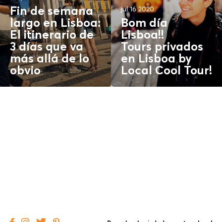
jul 16 2020
Fin de semana
largo en Lisboa:
Bom día
El itinerario de
Lisboa!!
3 días que va
Tours privados
más allá de lo
en Lisboa by
obvio
Local Cool Tour!