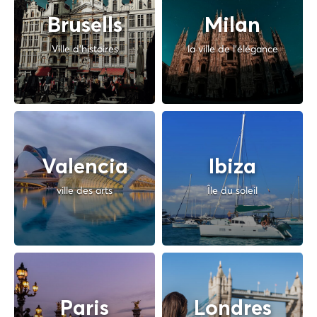
Brusells
Milan
Ville d'histoires
la ville de l'élégance
Valencia
Ibiza
ville des arts
Île du soleil
Paris
Londres