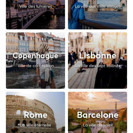
Ville des lumières
La ville aux mille visages
Lisbonne
Copenhague
Ville de conception
La ville des sept collines
Rome
Barcelone
La ville éternelle
La ville du soleil