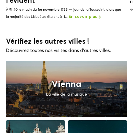
l'
évident
D
g
À 9h40 le matin du 1er novembre 1755 — jour de la Toussaint, alors que
la majorité des Lisboètes étaient à l'i...
En savoir plus
Vérifiez les autres villes !
Découvrez toutes nos visites dans d'autres villes.
Vienna
La ville de la musique