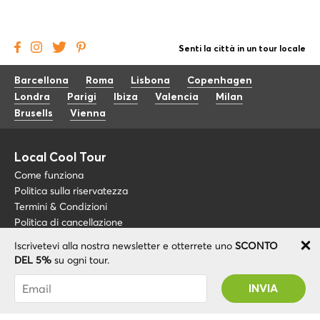
Senti la città in un tour locale
Barcellona
Roma
Lisbona
Copenhagen
Londra
Parigi
Ibiza
Valencia
Milan
Brusells
Vienna
Local Cool Tour
Come funziona
Politica sulla riservatezza
Termini & Condizioni
Politica di cancellazione
Iscrivetevi alla nostra newsletter e otterrete uno
SCONTO
Blog
+34 675 176 220
DEL 5%
su ogni tour.
Riguardo a noi
info@localcooltour.com
Sei stato abbonato con successo! Riceverai il
FAQ
tuo codice promozionale dopo la convalida del
ITA
Diventa una guida
ENG
tuo account!
ESP