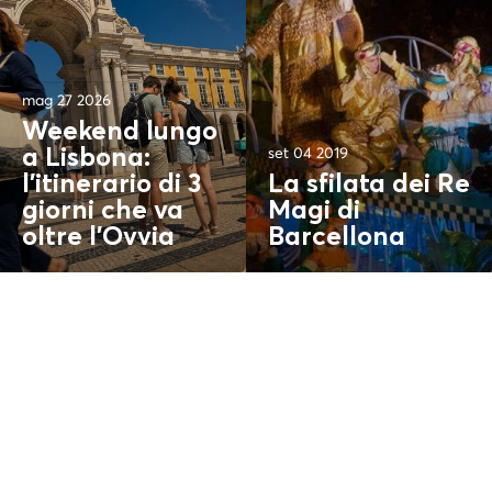
mag 27 2026
Weekend lungo
set 04 2019
a Lisbona:
l'itinerario di 3
La sfilata dei Re
giorni che va
Magi di
oltre l'
Ovvia
Barcellona