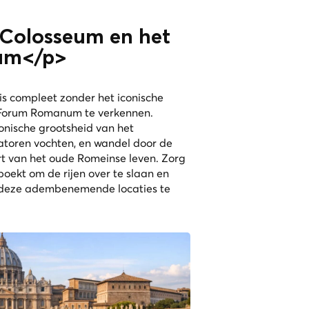
 Colosseum en het
um</p>
is compleet zonder het iconische
 Forum Romanum te verkennen.
onische grootsheid van het
toren vochten, en wandel door de
rt van het oude Romeinse leven. Zorg
boekt om de rijen over te slaan en
n deze adembenemende locaties te