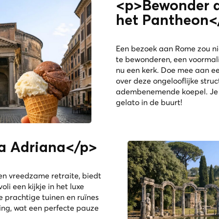
<p>Bewonder d
het Pantheon<
Een bezoek aan Rome zou ni
te bewonderen, een voormali
nu een kerk. Doe mee aan ee
over deze ongelooflijke struc
adembenemende koepel. Je k
gelato in de buurt!
la Adriana</p>
en vreedzame retraite, biedt
voli een kijkje in het luxe
e prachtige tuinen en ruïnes
ving, wat een perfecte pauze