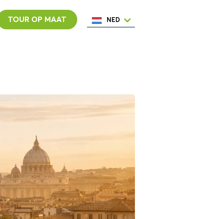
TOUR OP MAAT
NED
ENG
ESP
ITA
POR
FRA