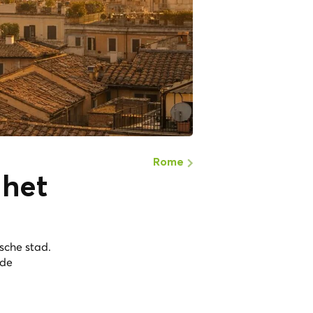
Rome
 het
sche stad.
nde