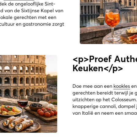
ek de ongelooflijke Sint-
d van de Sixtijnse Kapel van
 lokale gerechten met een
cultuur en gastronomie zorgt
<p>Proef Authe
Keuken</p>
Doe mee aan een
kookles
en 
gerechten bereidt terwijl 
uitzichten op het Colosseu
knapperige cannoli, dompel je
van Italië en neem een sma