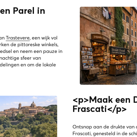
n Parel in
van
Trastevere
, een wijk vol
rken de pittoreske winkels,
oedsel en neem een pauze in
nachtige sfeer van
ndelingen en om de lokale
<p>Maak een D
Frascati</p>
Ontsnap aan de drukte van 
Frascati
, genesteld in de sc