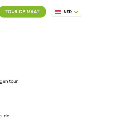
TOUR OP MAAT
NED
ENG
ESP
ITA
POR
FRA
gen tour
oi de