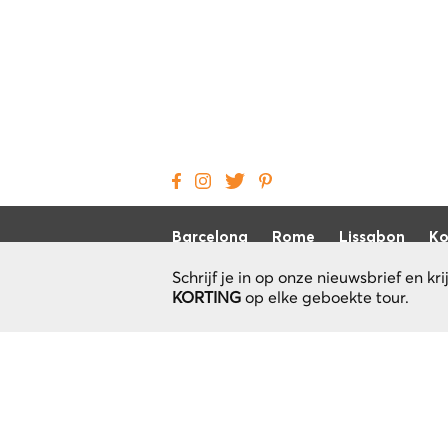
Barcelona
Rome
Lissabon
Ko
Schrijf je in op onze nieuwsbrief en kri
KORTING
op elke geboekte tour.
Local Cool Tour
Hoe het werkt
Privacybeleid
Algemene voorwaarden
Annuleringsvoorwaarden