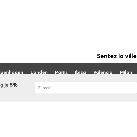
Sentez la ville
penhagen
Londen
Parijs
Ibiza
Valencia
Milan
jg je
5%
Je bent succesvol geabonneerd! U ontv
van uw account!
Blog
Over nos
FAQ
Word een gids