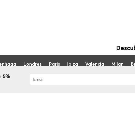
Descub
enhaga
Londres
Paris
Ibiza
Valencia
Milan
Br
he
5%
Foi subscrito com sucesso! Receberá o se
conta!
Blog
Sobre nós
FAQ
Torne-se um guia
© 2020