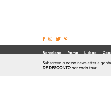
Barcelona
Roma
Lisboa
Cop
Subscreva a nossa newsletter e gan
DE DESCONTO
por cada tour.
Como funciona
Política de Privacidade
Termos e Condições
Política de cancelamento