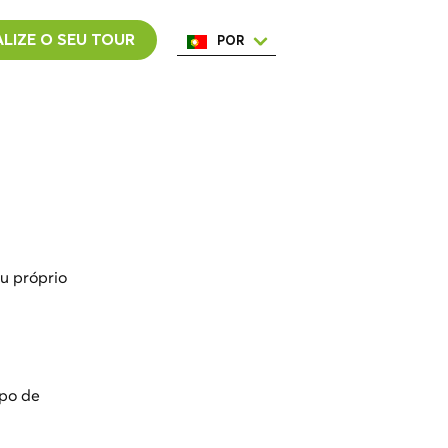
LIZE O SEU TOUR
POR
ENG
ESP
ITA
NED
FRA
u próprio
upo de