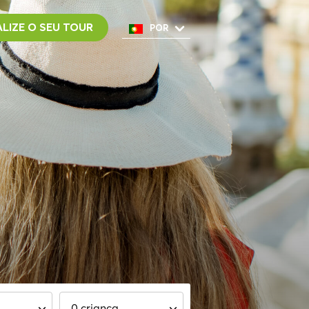
LIZE O SEU TOUR
POR
ENG
ESP
ITA
NED
FRA
0 criança