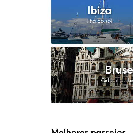
Ibiza
Ilha do sol
Bruse
Cidade de hi