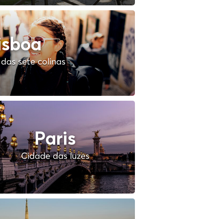
isboa
das sete colinas
Paris
Cidade das luzes