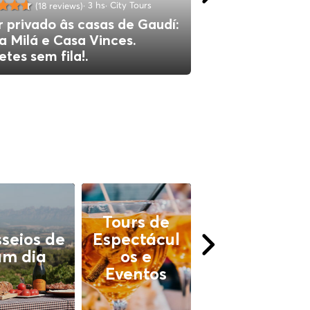
3 hs
City Tours
(18 reviews)
(89 review
r privado âs casas de Gaudí:
Excursão Priva
a Milá e Casa Vinces.
de Trem, Telefé
etes sem fila!.
- Local Cool To
Tours de
seios de
Espectácul
Tours
um dia
os e
Náuticos
Eventos