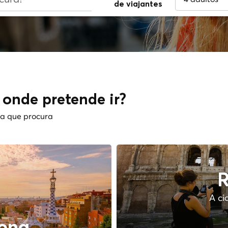
de viajantes
1 adulto
2 adultos
3 adultos
5 adultos
 onde pretende ir?
6 adultos
 a que procura
7 adultos
8 adultos
A ci