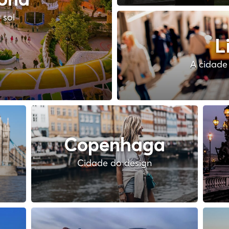
lona
 sol
L
A cidade 
Copenhaga
Cidade do design