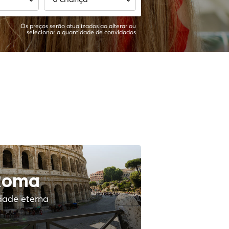
1 criança
Os preços serão atualizados ao alterar ou
selecionar a quantidade de convidados
2 crianças
3 crianças
4 crianças
5 crianças
6 crianças
7 crianças
Roma
8 crianças
dade eterna