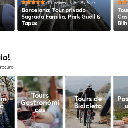
7 hs
City Tours
(113 reviews)
Barcelona: Tour privado
Tou
Sagrada Familia, Park Guell &
Cas
Tapas
Bilh
io!
procura
Tours
em
Tours de
Pas
Gastronómi
ia
Bicicleta
cos