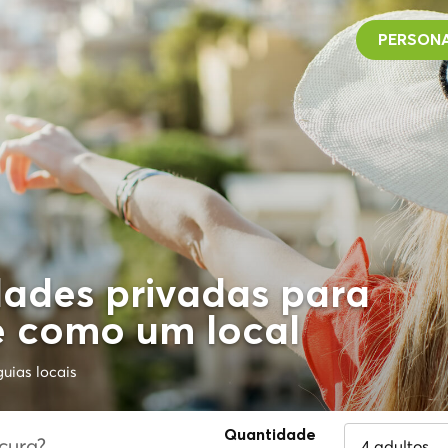
PERSONA
dades privadas para
de como um local
uias locais
Quantidade
4 adultos