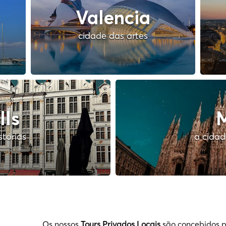
Valencia
cidade das artes
lls
M
stórias
a cidad
Os nossos
Tours Privados Locais
são concebidos p