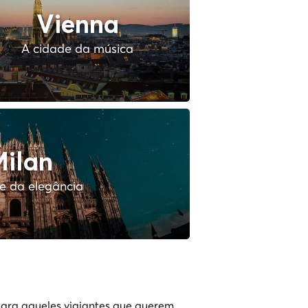
Vienna
A cidade da música
ilan
e da elegância
ara aqueles viajantes que querem