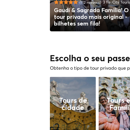
3 hs
City Tours
(112 reviews)
Gaudí & Sagrada Familia! O
tour privado mais original -
bilhetes sem fila!
Escolha o seu passe
Obtenha o tipo de tour privado que 
Tours de
Tours 
cidade
Famíl