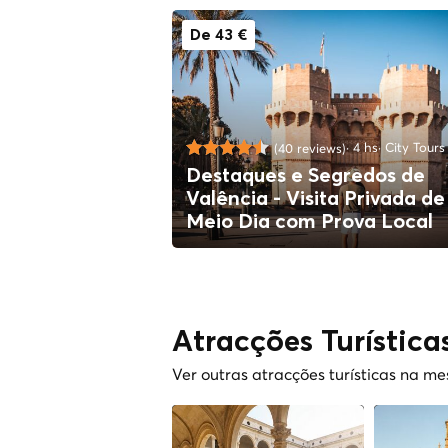
De 43 €
4 hs
City Tours
(40 reviews)
Destaques e Segredos de
Valência - Visita Privada de
Meio Dia com Prova Local
Atracções Turística
Ver outras atracções turísticas na m