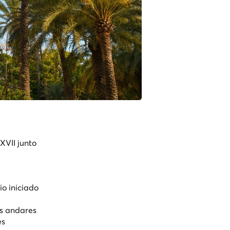
XVII junto
o iniciado
is andares
es