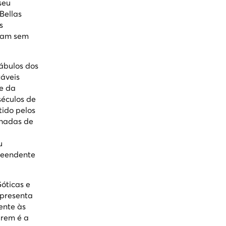
seu
Bellas
s
itam sem
tábulos dos
táveis
e da
séculos de
tido pelos
nhadas de
u
reendente
Góticas e
apresenta
ente às
brem é a