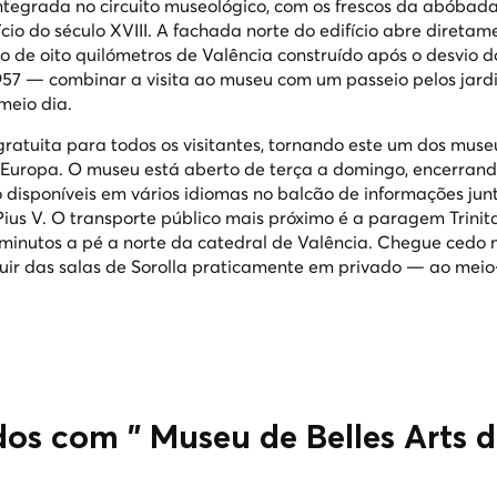
integrada no circuito museológico, com os frescos da abóbad
cio do século XVIII. A fachada norte do edifício abre direta
ho de oito quilómetros de Valência construído após o desvio d
957 — combinar a visita ao museu com um passeio pelos jard
meio dia.
atuita para todos os visitantes, tornando este um dos muse
a Europa. O museu está aberto de terça a domingo, encerrand
 disponíveis em vários idiomas no balcão de informações jun
Pius V. O transporte público mais próximo é a paragem Trinit
5 minutos a pé a norte da catedral de Valência. Chegue cedo 
ir das salas de Sorolla praticamente em privado — ao meio
dos com " Museu de Belles Arts 