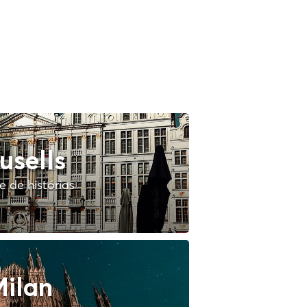
usells
 de histórias
ilan