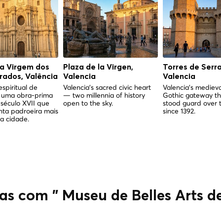
da Virgem dos
Plaza de la Virgen,
Torres de Serr
ados, Valência
Valencia
Valencia
spiritual de
Valencia's sacred civic heart
Valencia's medieva
 uma obra-prima
— two millennia of history
Gothic gateway th
século XVII que
open to the sky.
stood guard over t
nta padroeira mais
since 1392.
a cidade.
as com " Museu de Belles Arts d