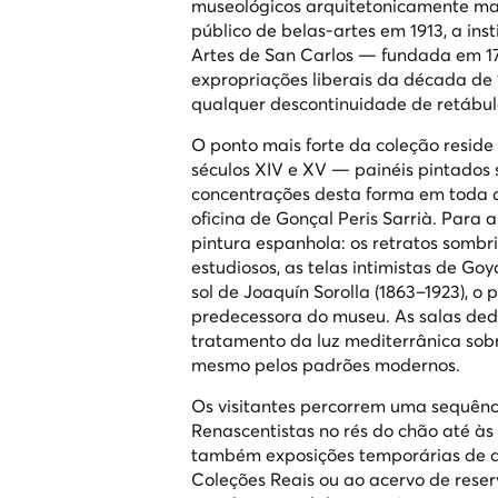
museológicos arquitetonicamente mai
público de belas-artes em 1913, a in
Artes de San Carlos — fundada em 17
expropriações liberais da década de 
qualquer descontinuidade de retábulo
O ponto mais forte da coleção reside
séculos XIV e XV — painéis pintados
concentrações desta forma em toda 
oficina de Gonçal Peris Sarrià. Para 
pintura espanhola: os retratos sombr
estudiosos, as telas intimistas de 
sol de Joaquín Sorolla (1863–1923), o
predecessora do museu. As salas dedic
tratamento da luz mediterrânica sob
mesmo pelos padrões modernos.
Os visitantes percorrem uma sequênci
Renascentistas no rés do chão até às 
também exposições temporárias de q
Coleções Reais ou ao acervo de reser