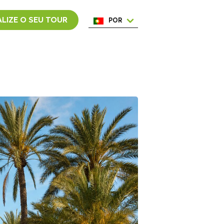
LIZE O SEU TOUR
POR
ENG
ESP
ITA
NED
FRA