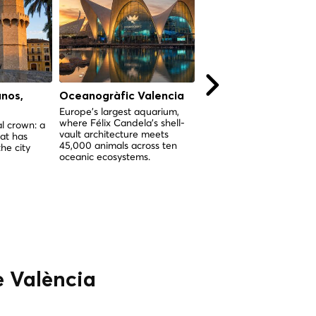
anos,
Oceanogràfic Valencia
Colégio do Patriarca
(Real Colégio Seminá
Europe's largest aquarium,
where Félix Candela's shell-
do Corpus Christi),
l crown: a
vault architecture meets
at has
Valência
45,000 animals across ten
he city
O conjunto renascentista
oceanic ecosystems.
mais completo de Valênc
seminário, igreja e muse
arte numa única instituiç
sagrada.
e València