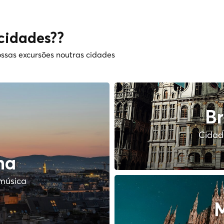
cidades??
ssas excursões noutras cidades
Br
Cidade
na
música
M