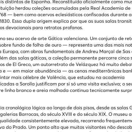
s distintos de Espanha. Reconstituído oficialmente como mu
stituição herdou coleções acumuladas pela Real Academia de 
68 — bem como acervos eclesiásticos confiscados durante a
1830. Essa dupla origem explica por que as suas salas trans
s devocionais para retratos profanos.
 no seu acervo de arte Gótica valenciana. Um conjunto de re
 sobre fundo de folha de ouro — representa uma das mais no
a Europa, com obras fundamentais de Andreu Marçal de Sas 
além das salas góticas, a coleção permanente percorre cinco 
ios de El Greco, um autorretrato de Velázquez há muito deba
Goya e — em maior abundância — as cenas mediterrânicas ba
 pintor mais célebre de Valência, que estudou na academia
adas a Sorolla justificam por si só uma visita exclusiva; o se
re linho branco e areia molhada continua tecnicamente surp
a cronológica lógica ao longo de dois pisos, desde as salas 
galerias Barrocas, do século XVIII e do século XIX. O museu 
ualidade consistentemente elevada, recorrendo frequentem
va do Prado. Um ponto alto que muitos visitantes não desco