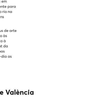
a em
mente para
o rio na
ins
us de arte
o às
to à
at da
nas
-dia as
de València