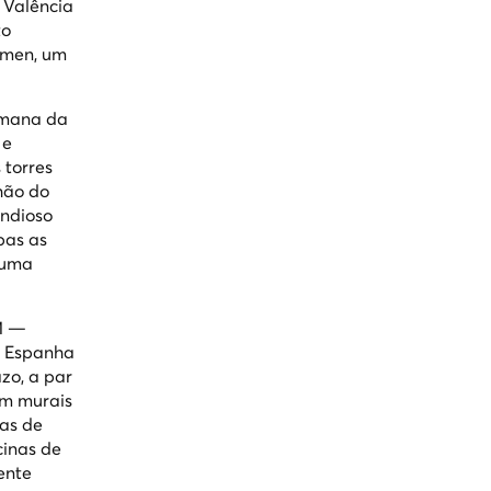
 Valência
to
rmen, um
romana da
 e
 torres
hão do
andioso
bas as
 uma
AM —
e Espanha
zo, a par
om murais
tas de
cinas de
ente