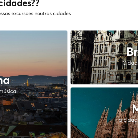
cidades??
ssas excursões noutras cidades
Br
Cidade
na
música
M
a cidad