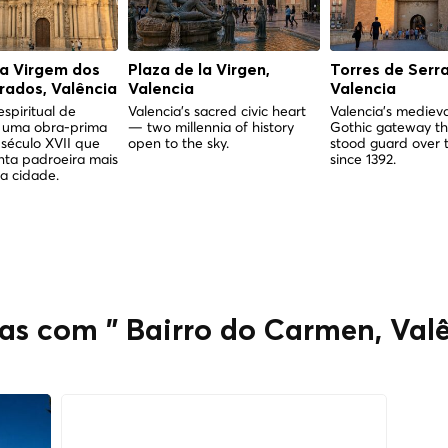
da Virgem dos
Plaza de la Virgen,
Torres de Serr
ados, Valência
Valencia
Valencia
spiritual de
Valencia's sacred civic heart
Valencia's medieva
 uma obra-prima
— two millennia of history
Gothic gateway th
século XVII que
open to the sky.
stood guard over t
nta padroeira mais
since 1392.
a cidade.
das com " Bairro do Carmen, Val