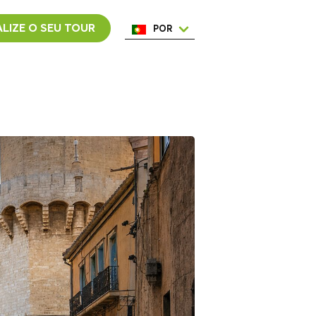
LIZE O SEU TOUR
POR
ENG
ESP
ITA
NED
FRA