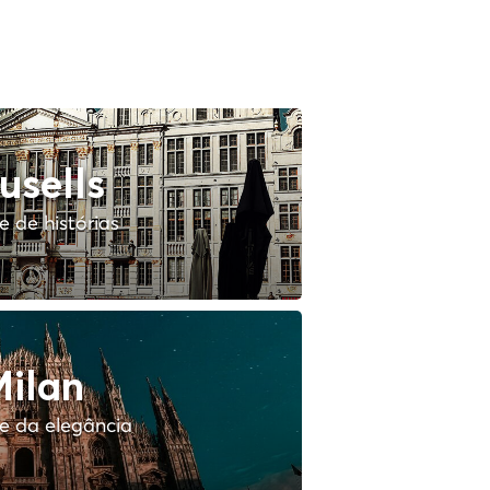
usells
 de histórias
ilan
e da elegância