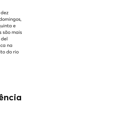
 dez
 domingos,
quinta e
s são mais
 del
ica na
to do rio
lência