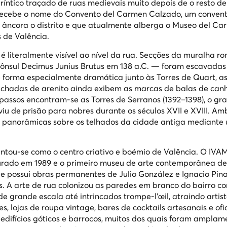
ríntico traçado de ruas medievais muito depois de o resto de
o recebe o nome do Convento del Carmen Calzado, um conven
 âncora o distrito e que atualmente alberga o Museo del Ca
s de Valência.
 literalmente visível ao nível da rua. Secções da muralha 
ônsul Decimus Junius Brutus em 138 a.C. — foram escavadas
e forma especialmente dramática junto às Torres de Quart, as
achadas de arenito ainda exibem as marcas de balas de can
passos encontram-se as Torres de Serranos (1392–1398), o gr
rviu de prisão para nobres durante os séculos XVII e XVIII. Am
tas panorâmicas sobre os telhados da cidade antiga mediante
entou-se como o centro criativo e boémio de Valência. O IV
ugurado em 1989 e o primeiro museu de arte contemporânea d
e possui obras permanentes de Julio González e Ignacio Pina
as. A arte de rua colonizou as paredes em branco do bairro c
e grande escala até intrincados trompe-l'œil, atraindo artis
, lojas de roupa vintage, bares de cocktails artesanais e ofi
edifícios góticos e barrocos, muitos dos quais foram amplam