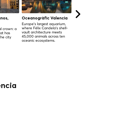
anos,
Oceanogràfic Valencia
Colégio do Patriarca
(Real Colégio Seminá
Europe's largest aquarium,
where Félix Candela's shell-
do Corpus Christi),
l crown: a
vault architecture meets
at has
Valência
45,000 animals across ten
he city
O conjunto renascentista
oceanic ecosystems.
mais completo de Valênc
seminário, igreja e muse
arte numa única instituiç
sagrada.
ência