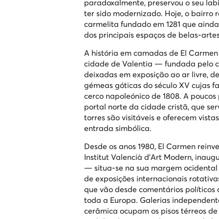
paradoxalmente, preservou o seu labi
ter sido modernizado. Hoje, o bairr
carmelita fundado em 1281 que ainda
dos principais espaços de belas-arte
A história em camadas de El Carmen é
cidade de Valentia — fundada pelo c
deixadas em exposição ao ar livre, d
gémeas góticas do século XV cujas f
cerco napoleónico de 1808. A poucos 
portal norte da cidade cristã, que se
torres são visitáveis e oferecem vis
entrada simbólica.
Desde os anos 1980, El Carmen reinv
Institut Valencià d'Art Modern, ina
— situa-se na sua margem ocidental 
de exposições internacionais rotativ
que vão desde comentários políticos d
toda a Europa. Galerias independentes
cerâmica ocupam os pisos térreos de 