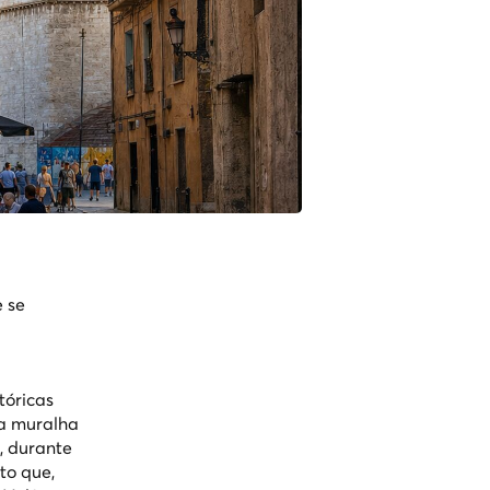
e se
tóricas
ma muralha
i, durante
to que,