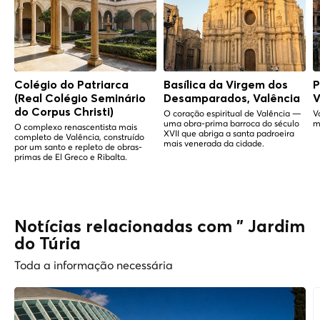
Colégio do Patriarca
Basílica da Virgem dos
P
(Real Colégio Seminário
Desamparados, Valência
V
do Corpus Christi)
O coração espiritual de Valência —
V
uma obra-prima barroca do século
m
O complexo renascentista mais
XVII que abriga a santa padroeira
completo de Valência, construído
mais venerada da cidade.
por um santo e repleto de obras-
primas de El Greco e Ribalta.
Notícias relacionadas com " Jardim
do Túria
Toda a informação necessária