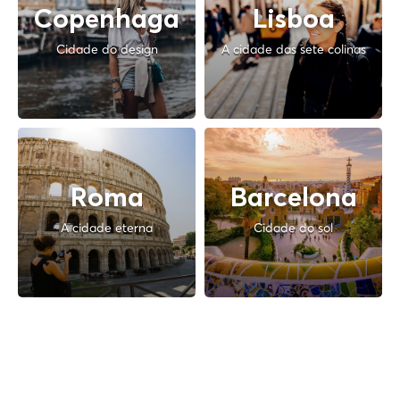
Copenhaga
Lisboa
Cidade do design
A cidade das sete colinas
Roma
Barcelona
A cidade eterna
Cidade do sol