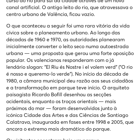
curso do rio para sul da cidade através de um novo
canal artificial. O antigo leito do rio, que atravessava o
centro urbano de Valência, ficou vazio.
O que aconteceu a seguir foi uma rara vitória da vida
cívica sobre o planeamento urbano. Ao longo das
décadas de 1960 e 1970, as autoridades planearam
inicialmente converter o leito seco numa autoestrada
urbana — uma proposta que gerou uma forte oposição
popular. Os valencianos responderam com o já
lendário slogan:
"El Riu és Nostre i el volem verd"
("O rio
é nosso e queremo-lo verde"). No início da década de
1980, a câmara municipal deu razão aos seus cidadãos
e a transformação em parque teve início. O arquiteto
paisagista Ricardo Bofill desenhou as secções
ocidentais, enquanto os troços orientais — mais
próximos do mar — foram desenvolvidos junto à
icónica Cidade das Artes e das Ciências de Santiago
Calatrava, inaugurada em fases entre 1998 e 2005, que
ancora o extremo mais dramático do parque.