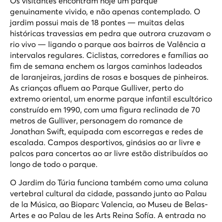
Os visitantes encontram hoje um parque
genuinamente vivido, e não apenas contemplado. O
jardim possui mais de 18 pontes — muitas delas
históricas travessias em pedra que outrora cruzavam o
rio vivo — ligando o parque aos bairros de Valência a
intervalos regulares. Ciclistas, corredores e famílias ao
fim de semana enchem os largos caminhos ladeados
de laranjeiras, jardins de rosas e bosques de pinheiros.
As crianças afluem ao Parque Gulliver, perto do
extremo oriental, um enorme parque infantil escultórico
construído em 1990, com uma figura reclinada de 70
metros de Gulliver, personagem do romance de
Jonathan Swift, equipada com escorregas e redes de
escalada. Campos desportivos, ginásios ao ar livre e
palcos para concertos ao ar livre estão distribuídos ao
longo de todo o parque.
O Jardim do Túria funciona também como uma coluna
vertebral cultural da cidade, passando junto ao Palau
de la Música, ao Bioparc Valencia, ao Museu de Belas-
Artes e ao Palau de les Arts Reina Sofía. A entrada no