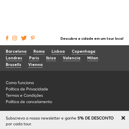
Descubra a cidade em um tour local
Barcelona
Roma
Lisboa
Copenhaga
Londres
Paris
Ibiza
Valencia
Milan
Brusells
Vienna
Como funciona
Política de Privacidade
Termos e Condições
Política de cancelamento
Blog
+34 675 176 220
Subscreva a nossa newsletter e ganhe
5% DE DESCONTO
Sobre nós
info@localcooltour.com
por cada tour.
FAQ