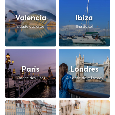
Valencia
Ibiza
cidade das artes
Ilha do sol
Paris
Londres
Cidade das luzes
A cidade de mil rostos