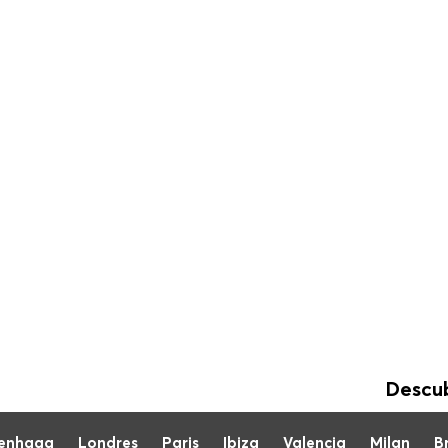
Descub
enhaga
Londres
Paris
Ibiza
Valencia
Milan
Br