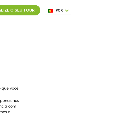
LIZE O SEU TOUR
POR
ENG
ESP
ITA
NED
FRA
o que você
apenas nos
ência com
emos a