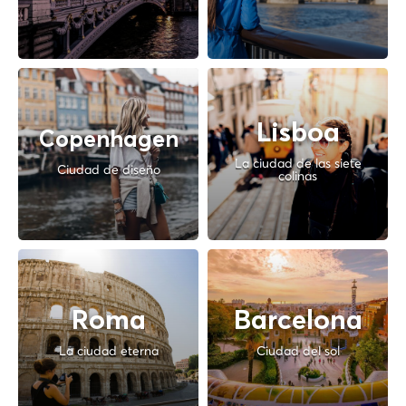
Lisboa
Copenhagen
La ciudad de las siete
Ciudad de diseño
colinas
Roma
Barcelona
La ciudad eterna
Ciudad del sol