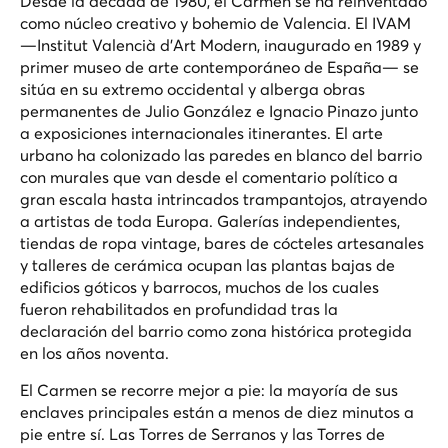
Desde la década de 1980, el Carmen se ha reinventado
como núcleo creativo y bohemio de Valencia. El IVAM
—Institut Valencià d'Art Modern, inaugurado en 1989 y
primer museo de arte contemporáneo de España— se
sitúa en su extremo occidental y alberga obras
permanentes de Julio González e Ignacio Pinazo junto
a exposiciones internacionales itinerantes. El arte
urbano ha colonizado las paredes en blanco del barrio
con murales que van desde el comentario político a
gran escala hasta intrincados trampantojos, atrayendo
a artistas de toda Europa. Galerías independientes,
tiendas de ropa vintage, bares de cócteles artesanales
y talleres de cerámica ocupan las plantas bajas de
edificios góticos y barrocos, muchos de los cuales
fueron rehabilitados en profundidad tras la
declaración del barrio como zona histórica protegida
en los años noventa.
El Carmen se recorre mejor a pie: la mayoría de sus
enclaves principales están a menos de diez minutos a
pie entre sí. Las Torres de Serranos y las Torres de