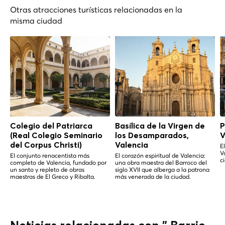
Otras atracciones turísticas relacionadas en la
misma ciudad
Colegio del Patriarca
Basílica de la Virgen de
P
(Real Colegio Seminario
los Desamparados,
V
del Corpus Christi)
Valencia
E
V
El conjunto renacentista más
El corazón espiritual de Valencia:
c
completo de Valencia, fundado por
una obra maestra del Barroco del
un santo y repleto de obras
siglo XVII que alberga a la patrona
maestras de El Greco y Ribalta.
más venerada de la ciudad.