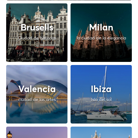
Brusells
Milan
Ciudad de historias
la ciudad de la elegancia
Valencia
Ibiza
ciudad de las artes
Isla del sol