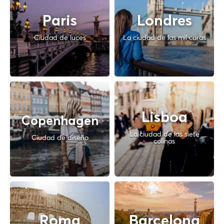
Paris
Londres
Ciudad de luces
La ciudad de las mil caras
Lisboa
Copenhagen
La ciudad de las siete
Ciudad de diseño
colinas
Roma
Barcelona